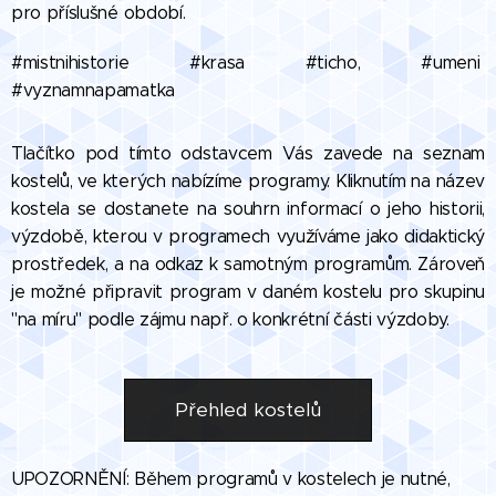
pro příslušné období.
#mistnihistorie #krasa #ticho, #umeni
#vyznamnapamatka
Tlačítko pod tímto odstavcem Vás zavede na seznam
kostelů, ve kterých nabízíme programy. Kliknutím na název
kostela se dostanete na souhrn informací o jeho historii,
výzdobě, kterou v programech využíváme jako didaktický
prostředek, a na odkaz k samotným programům. Zároveň
je možné připravit program v daném kostelu pro skupinu
"na míru" podle zájmu např. o konkrétní části výzdoby.
Přehled kostelů
UPOZORNĚNÍ: Během programů v kostelech je nutné,