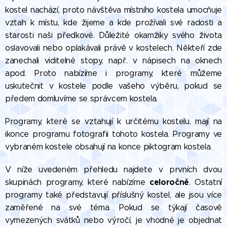
kostel nachází, proto návštěva místního kostela umocňuje
vztah k místu, kde žijeme a kde prožívali své radosti a
starosti naši předkové. Důležité okamžiky svého života
oslavovali nebo oplakávali právě v kostelech. Někteří zde
zanechali viditelné stopy, např. v nápisech na oknech
apod. Proto nabízíme i programy, které můžeme
uskutečnit v kostele podle vašeho výběru, pokud se
předem domluvíme se správcem kostela.
Programy, které se vztahují k určitému kostelu, mají na
ikonce programu fotografii tohoto kostela. Programy ve
vybraném kostele obsahují na konce piktogram kostela.
V níže uvedeném přehledu najdete v prvních dvou
celoročně
skupinách programy, které nabízíme
. Ostatní
programy také představují příslušný kostel, ale jsou více
zaměřené na své téma. Pokud se týkají časově
vymezených svátků nebo výročí, je vhodné je objednat