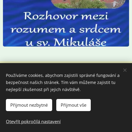
Tematické programy ve
Používáme cookies, abychom zajistili správné fungování a
bezpečnost našich stránek. Tím vám můžeme zajistit tu
vybraných pražských
nejlepší zkušenost při jejich návštěvě.
kostelech:
Přijmout nezbytné
Přijmout vše
Otevřít pokročilá nastavení
Programy jsou uspořádány v řadách pod sebou podle kostelů,