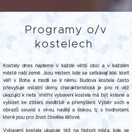
Programy o/v
kostelech
Kostely dnes najdeme v každé větší obci a v každém
městě naší země. Jsou místem, kde se setkávají lidé, kteří
věří v Boha a modlí se k němu. Budova kostela často
převyšuje ostatní domy, charakteristická je pro ni věž
ukazující k nebi. Vnitřní vybavení kostela má být krásné a
vybízet ke ztišení, modlitbě a přemýšlení. Výběr soch a
obrazů souvisí s vírou, nadějí a láskou, tj. s hodnotami,
které jsou pro život člověka klíčové.
Vybavení kostela ukazuje též na historii místa, kde se