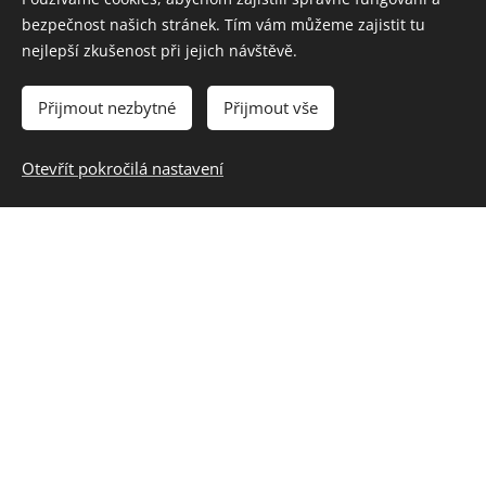
obrazných vyjádření
bezpečnost našich stránek. Tím vám můžeme zajistit tu
nejlepší zkušenost při jejich návštěvě.
Umění a kultura / Obrazové znakové systémy: na
konkrétních příkladech vysvětlí, jak umělecká
Přijmout nezbytné
Přijmout vše
vizuálně obrazná vyjádření působí v rovině
smyslové, subjektivní i sociální a jaký vliv má toto
Otevřít pokročilá nastavení
působení na utváření postojů a hodnot
Umění a kultura: užívání jazyka umění jako
prostředku k vyjádření nejrůznějších jevů, vztahů,
prožitků, emocí a představ a k schopnosti svůj
způsob vyjádření hodnotit, porovnávat a nabízet
ostatním členům společnosti
Jazyk a jazyková komunikace: postihne smysl
textu, vysvětlí důvody a důsledky různých
interpretací téhož textu, porovná je a zhodnotí,
odhalí eventuální dezinterpretace textu