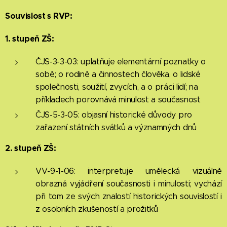
Souvislost s RVP:
1. stupeň ZŠ:
ČJS-3-3-03: uplatňuje elementární poznatky o
sobě; o rodině a činnostech člověka, o lidské
společnosti, soužití, zvycích, a o práci lidí; na
příkladech porovnává minulost a současnost
ČJS-5-3-05: objasní historické důvody pro
zařazení státních svátků a významných dnů
2. stupeň ZŠ:
VV-9-1-06: interpretuje umělecká vizuálně
obrazná vyjádření současnosti i minulosti; vychází
při tom ze svých znalostí historických souvislostí i
z osobních zkušeností a prožitků