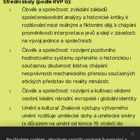
Střední školy (podle RVP G):
Člověk a společnost: zvládání základů
společenskovědní analýzy a historické kritiky, k
rozlišování mezi reálnými a fiktivními ději, k chápání
proměnlivosti interpretace jevů a idejí v závislosti
na vývoji jedince a společnosti;
Člověk a společnost: rozvíjení pozitivního
hodnotového systému opřeného o historickou i
současnou zkušenost lidstva; chápání
nesprávnosti mechanického přenosu současných
etických představ do reality minulosti;
Člověk a společnost: rozvíjení a kultivaci vědomí
osobní, lokální, národní, evropské i globální identity
Umění a kultura/ Znakové výstupy výtvarného
umění: rozlišuje umělecké slohy a umělecké směry
(s důrazem na umění od konce 19. století do
současnosti), z hlediska podstatných proměn
vidění a stavby uměleckých děl a dalších vizuálně
Používáme cookies, abychom zajistili správné fungování a