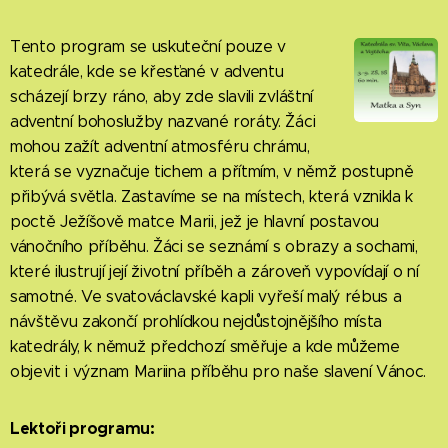
Tento program se uskuteční pouze v
katedrále, kde se křesťané v adventu
scházejí brzy ráno, aby zde slavili zvláštní
adventní bohoslužby nazvané roráty. Žáci
mohou zažít adventní atmosféru chrámu,
která se vyznačuje tichem a přítmím, v němž postupně
přibývá světla. Zastavíme se na místech, která vznikla k
poctě Ježíšově matce Marii, jež je hlavní postavou
vánočního příběhu. Žáci se seznámí s obrazy a sochami,
které ilustrují její životní příběh a zároveň vypovídají o ní
samotné. Ve svatováclavské kapli vyřeší malý rébus a
návštěvu zakončí prohlídkou nejdůstojnějšího místa
katedrály, k němuž předchozí směřuje a kde můžeme
objevit i význam Mariina příběhu pro naše slavení Vánoc.
Lektoři programu: