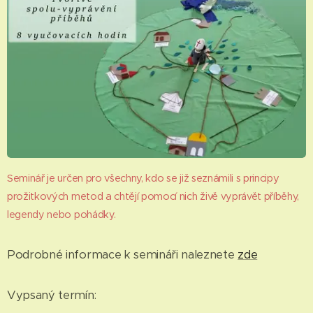
Seminář je určen pro všechny, kdo se již seznámili s principy
prožitkových metod a chtějí pomocí nich živě
vyprávět příběhy,
legendy nebo pohádky.
Podrobné informace k semináři naleznete
zde
Vypsaný termín: