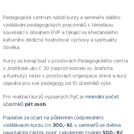
Pedagogické centrum nabízí kurzy a semináře dalšího
vzdělávání pedagogických pracovníků s tématikou
související s obsahem RVP a týkající se křesťanského
kulturního dědictví, hodnotové výchovy a spirituality
člověka.
Kurzy se konají buď v prostorách Pedagogického centra
v Jindřišské ulici č. 30 (naproti kostelu sv. Jindřicha
a Kunhuty), nebo v prostorách organizace, která si kurz
objedná pro své pedagogy, od 10 účastníků výše.
Pro realizaci kurzů vypsaných PgC je
minimální počet
pět
os
ob
účastníků
.
Poplatek za účast na půldenním (odpoledním)
300,- Kč
vzdělávacím kurzu
činí
,
u seminářů se dvěma
500,-
Kč
navazujícími částmi, popř. celodenním trváním
.