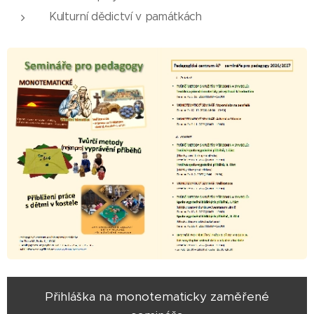
Kulturní dědictví v památkách
Přihláška na monotematicky zaměřené