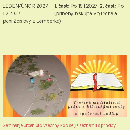
LEDEN/ÚNOR 2027:
1. část:
Po 18.1.2027;
2. část:
Po
1.2.2027 (příběhy biskupa Vojtěcha a
paní Zdislavy z Lemberka)
Seminář je určen pro všechny, kdo se již seznámili s principy