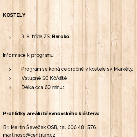
KOSTELY
Baroko
3.-9. třída ZŠ:
Informace k programu:
Program se koná celoročně v kostele sv. Markéty.
Vstupné 50 Kč/dítě
Délka cca 60 minut
P
rohlídky areálu břevnovského kláštera:
Br. Martin Ševeček OSB, tel. 606 481 576,
martinosb@centrum.cz