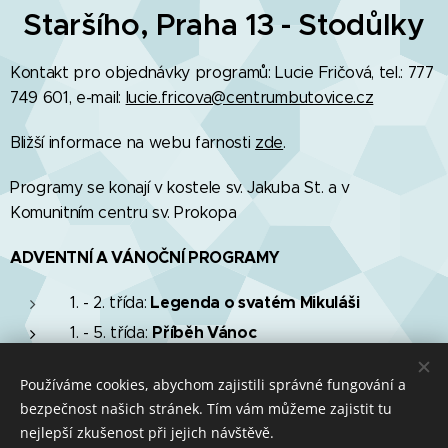
Staršího, Praha 13 - Stodůlky
Kontakt pro objednávky programů: Lucie Fričová, tel.: 777
749 601, e-mail:
lucie.fricova@centrumbutovice.cz
Bližší informace na webu farnosti
zde
.
Programy se konají v kostele sv. Jakuba St. a v
Komunitním centru sv. Prokopa
ADVENTNÍ A VÁNOČNÍ PROGRAMY
Legenda o svatém Mikuláši
1. - 2. třída:
Příběh Vánoc
1. - 5. třída:
Benjamínova cesta
2. - 5. třída:
Používáme cookies, abychom zajistili správné fungování a
bezpečnost našich stránek. Tím vám můžeme zajistit tu
nejlepší zkušenost při jejich návštěvě.