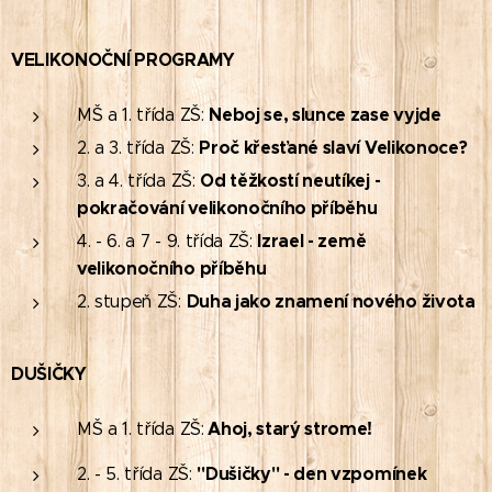
VELIKONOČNÍ PROGRAMY
Neboj se, slunce zase vyjde
MŠ a 1. třída ZŠ:
Proč křesťané slaví Velikonoce?
2. a 3. třída ZŠ:
Od těžkostí neutíkej -
3. a 4. třída ZŠ:
pokračování velikonočního příběhu
Izrael - země
4. - 6. a 7 - 9. třída ZŠ:
velikonočního příběhu
Duha jako znamení nového života
2. stupeň ZŠ:
DUŠIČKY
Ahoj, starý strome!
MŠ a 1. třída ZŠ:
"Dušičky" - den vzpomínek
2. - 5. třída ZŠ: