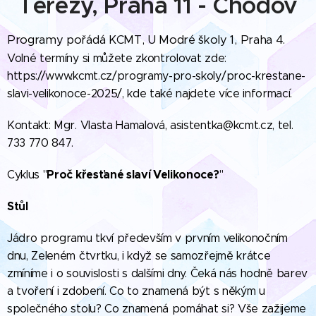
Terezy, Praha 11 - Chodov
Programy pořádá KCMT,
U Modré školy 1, Praha 4.
Volné termíny si můžete zkontrolovat zde:
https://www.kcmt.cz/programy-pro-skoly/proc-krestane-
slavi-velikonoce-2025/, kde také najdete více informací.
Kontakt: Mgr. Vlasta Hamalová, asistentka@kcmt.cz, tel.
733 770 847.
Proč křesťané slaví Velikonoce?
Cyklus "
"
Stůl
Jádro programu tkví především v prvním velikonočním
dnu, Zeleném čtvrtku, i když se samozřejmě krátce
zmíníme i o souvislosti s dalšími dny. Čeká nás hodně barev
a tvoření i zdobení. Co to znamená být s někým u
společného stolu? Co znamená pomáhat si? Vše zažijeme