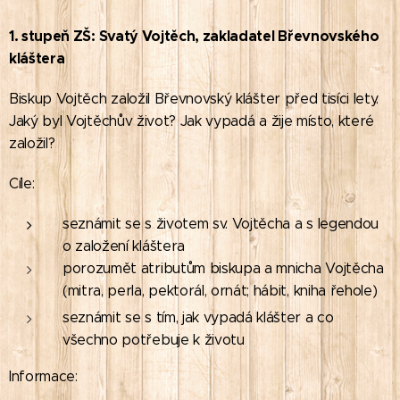
1. stupeň ZŠ: Svatý Vojtěch,
zakladatel Břevnovského
kláštera
Biskup Vojtěch založil Břevnovský klášter před tisíci lety.
Jaký byl Vojtěchův život? Jak vypadá a žije místo, které
založil?
Cíle:
seznámit se s životem sv. Vojtěcha a s legendou
o založení kláštera
porozumět atributům biskupa a mnicha Vojtěcha
(mitra, perla, pektorál, ornát; hábit, kniha řehole)
seznámit se s tím, jak vypadá klášter a co
všechno potřebuje k životu
Informace: