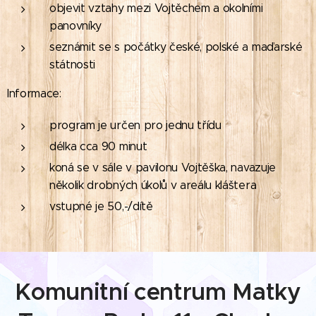
objevit vztahy mezi Vojtěchem a okolními
panovníky
seznámit se s počátky české, polské a maďarské
státnosti
Informace:
program je určen pro jednu třídu
délka cca 90 minut
koná se v sále v pavilonu Vojtěška, navazuje
několik drobných úkolů v areálu kláštera
vstupné je 50,-/dítě
Komunitní centrum Matky