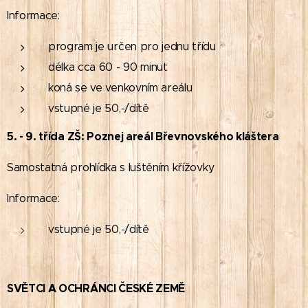
Informace:
program je určen pro jednu třídu
délka cca 60 - 90 minut
koná se ve venkovním areálu
vstupné je 50,-/dítě
5. - 9. třída ZŠ: Poznej areál Břevnovského kláštera
Samostatná prohlídka s luštěním křížovky
Informace:
vstupné je 50,-/dítě
SVĚTCI A OCHRÁNCI ČESKÉ ZEMĚ