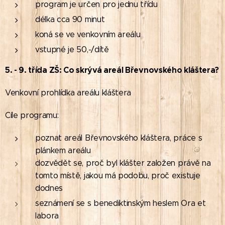
program je určen pro jednu třídu
délka cca 90 minut
koná se ve venkovním areálu
vstupné je 50,-/dítě
5. - 9. třída ZŠ:
Co skrývá areál Břevnovského kláštera?
Venkovní prohlídka areálu kláštera
Cíle programu:
poznat areál Břevnovského kláštera, práce s
plánkem areálu
dozvědět se, proč byl klášter založen právě na
tomto místě, jakou má podobu, proč existuje
dodnes
seznámení se s benediktinským heslem Ora et
labora