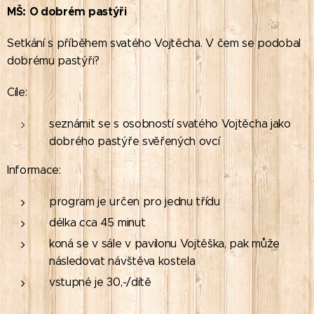
MŠ:
O dobrém pastýři
Setkání s příběhem svatého Vojtěcha. V čem se podobal
dobrému pastýři?
Cíle:
seznámit se s osobností svatého Vojtěcha jako
dobrého pastýře svěřených ovcí
Informace:
program je určen pro jednu třídu
délka cca 45 minut
koná se v sále v pavilonu Vojtěška, pak může
následovat návštěva kostela
vstupné je 30,-/dítě