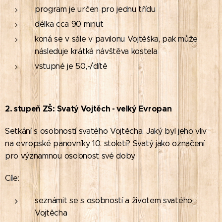
program je určen pro jednu třídu
délka cca 90 minut
koná se v sále v pavilonu Vojtěška, pak může
následuje krátká návštěva kostela
vstupné je 50,-/dítě
2. stupeň ZŠ: Svatý Vojtěch - velký Evropan
Setkání s osobností svatého Vojtěcha. Jaký byl jeho vliv
na evropské panovníky 10. století? Svatý jako označení
pro významnou osobnost své doby.
Cíle:
seznámit se s osobností a životem svatého
Vojtěcha