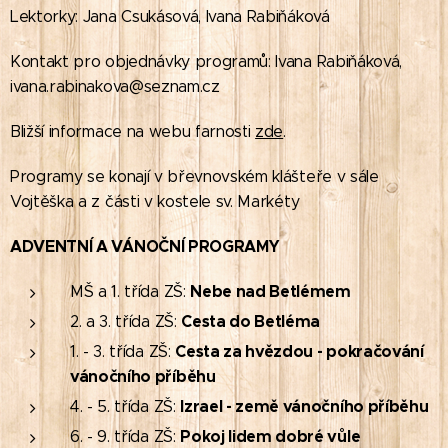
Lektorky: Jana Csukásová, Ivana Rabiňáková
Kontakt pro objednávky programů: Ivana Rabiňáková,
ivana.rabinakova@seznam.cz
Bližší informace na webu farnosti
zde
.
Programy se konají v břevnovském klášteře v sále
Vojtěška a z části v kostele sv. Markéty
ADVENTNÍ A VÁNOČNÍ PROGRAMY
Nebe nad Betlémem
MŠ a 1. třída ZŠ:
Cesta do Betléma
2. a 3. třída ZŠ:
Cesta za hvězdou - pokračování
1. - 3. třída ZŠ:
vánočního příběhu
Izrael - země vánočního příběhu
4. - 5. třída ZŠ:
Pokoj lidem dobré vůle
6. - 9. třída ZŠ: