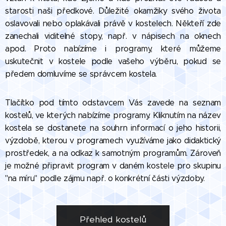
starosti naši předkové. Důležité okamžiky svého života
oslavovali nebo oplakávali právě v kostelech. Někteří zde
zanechali viditelné stopy, např. v nápisech na oknech
apod. Proto nabízíme i programy, které můžeme
uskutečnit v kostele podle vašeho výběru, pokud se
předem domluvíme se správcem kostela.
Tlačítko pod tímto odstavcem Vás zavede na seznam
kostelů, ve kterých nabízíme programy. Kliknutím na název
kostela se dostanete na souhrn informací o jeho historii,
výzdobě, kterou v programech využíváme jako didaktický
prostředek, a na odkaz k samotným programům. Zároveň
je možné připravit program v daném kostele pro skupinu
"na míru" podle zájmu např. o konkrétní části výzdoby.
Přehled kostelů