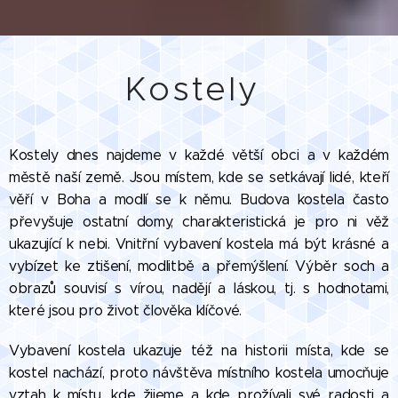
Kostely
Kostely dnes najdeme v každé větší obci a v každém
městě naší země. Jsou místem, kde se setkávají lidé, kteří
věří v Boha a modlí se k němu. Budova kostela často
převyšuje ostatní domy, charakteristická je pro ni věž
ukazující k nebi. Vnitřní vybavení kostela má být krásné a
vybízet ke ztišení, modlitbě a přemýšlení. Výběr soch a
obrazů souvisí s vírou, nadějí a láskou, tj. s hodnotami,
které jsou pro život člověka klíčové.
Vybavení kostela ukazuje též na historii místa, kde se
kostel nachází, proto návštěva místního kostela umocňuje
vztah k místu, kde žijeme a kde prožívali své radosti a