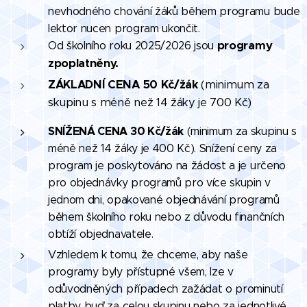
nevhodného chování žáků během programu bude
lektor nucen program ukončit.
programy
Od školního roku 2025/2026 jsou
zpoplatněny.
ZÁKLADNÍ CENA 50 Kč/žák
(minimum za
skupinu s méně než 14 žáky je 700 Kč)
SNÍŽENÁ CENA 30 Kč/žák
(minimum za skupinu s
méně než 14 žáky je 400 Kč). Snížení ceny za
program je poskytováno na žádost a je určeno
pro objednávky programů pro více skupin v
jednom dni, opakované objednávání programů
během školního roku nebo z důvodu finančních
obtíží objednavatele.
Vzhledem k tomu, že chceme, aby naše
programy byly přístupné všem, lze v
odůvodněných případech zažádat o prominutí
platby buď za celou skupinu nebo za jednotlivé