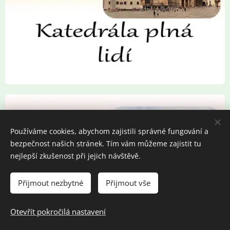
Používáme cookies, abychom zajistili správné fungování a
bezpečnost našich stránek. Tím vám můžeme zajistit tu
nejlepší zkušenost při jejich návštěvě.
Přijmout nezbytné
Přijmout vše
Otevřít pokročilá nastavení