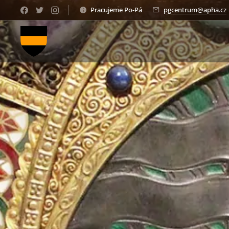
Pracujeme Po-Pá
pgcentrum@apha.cz