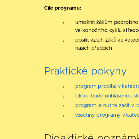
Cíle programu:
umožnit
žákům
podrobnou 
velikonočního cyklu střed
posílit vztah žáků ke kate
našich předcích
Praktické pokyny
program probíhá v katedrá
lektor bude přihlášenou s
program je nutné začít v ro
všechny programy v katedr
Didaktické poznám