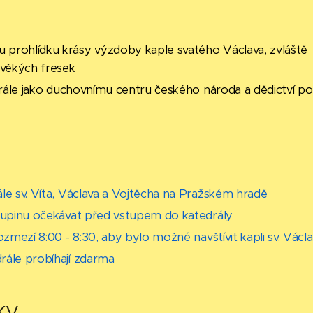
prohlídku krásy výzdoby kaple svatého Václava, zvláště
ověkých fresek
drále jako duchovnímu centru českého národa a dědictví po
le sv. Víta, Václava a Vojtěcha na Pražském hradě
kupinu očekávat před vstupem do katedrály
zmezí 8:00 - 8:30, aby bylo možné navštívit kapli sv. Václ
ále probíhají zdarma
ky