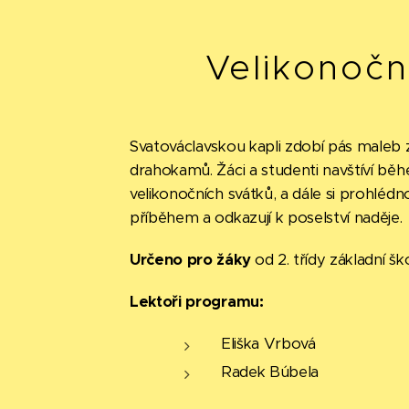
Velikonoční
Svatováclavskou kapli zdobí pás maleb z
drahokamů. Žáci a studenti navštíví bě
velikonočních svátků, a dále si prohlédno
příběhem a odkazují k poselství naděje.
Určeno pro žáky
od 2. třídy základní šk
Lektoři programu:
Eliška Vrbová
Radek Búbela