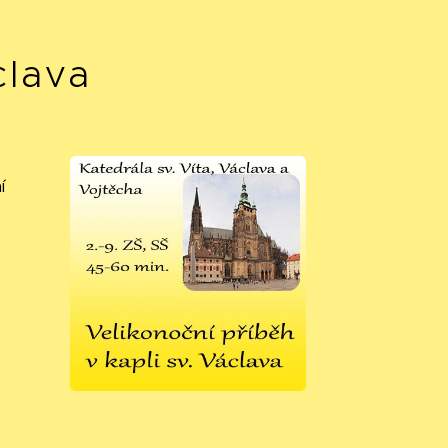
clava
í