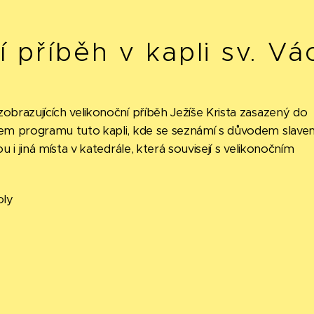
 příběh v kapli sv. Vá
obrazujících velikonoční příběh Ježíše Krista zasazený do
hem programu tuto kapli, kde se seznámí s důvodem slaven
u i jiná místa v katedrále, která souvisejí s velikonočním
oly