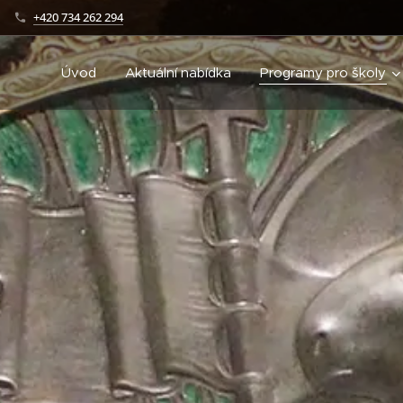
+420 734 262 294
Úvod
Aktuální nabídka
Programy pro školy