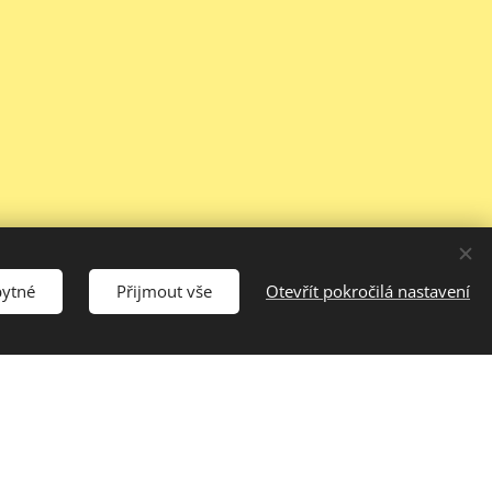
bytné
Přijmout vše
Otevřít pokročilá nastavení
jeme
,