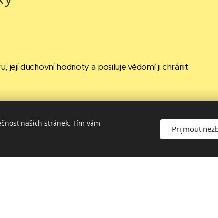
, její duchovní hodnoty a posiluje vědomí ji chránit
onkrétních příkladech přínos antické kultury a uvede
ro evropskou civilizaci, zrod křesťanství a souvislost
ečnost našich stránek. Tím vám
Přijmout nez
a k myšlení v evropských a globálních souvislostech / Ži
í kořeny a hodnoty: křesťanství, demokracie, právo, umění