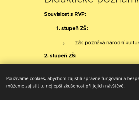
Souvislost s RVP:
1. stupeň ZŠ:
žák poznává národní kulturu
2. stupeň ZŠ:
D-9-3-03 demonstruje na k
osobnosti antiky důležité p
Používáme cookies, abychom zajistili správné fungování a bezp
s judaismem
můžeme zajistit tu nejlepší zkušenost při jejich návštěvě.
Střední školy:
Průřezová témata / Výchov
v Evropě: evropské kulturn
věda, hospodářství