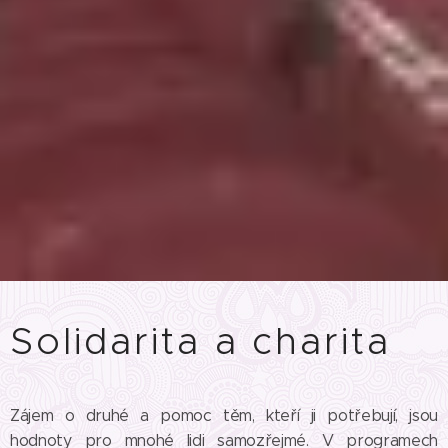
Solidarita a charita
Zájem o druhé a pomoc těm, kteří ji potřebují, jsou
hodnoty pro mnohé lidi samozřejmé. V programech