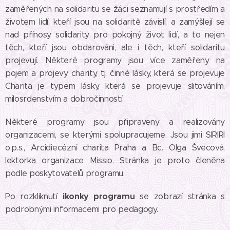
zaměřených na solidaritu se žáci seznamují s prostředím a
životem lidí, kteří jsou na solidaritě závislí, a zamýšlejí se
nad přínosy solidarity pro pokojný život lidí, a to nejen
těch, kteří jsou obdarováni, ale i těch, kteří solidaritu
projevují. Některé programy jsou více zaměřeny na
pojem a projevy charity, tj. činné lásky, která se projevuje
Charita je typem lásky, která se projevuje slitováním,
milosrdenstvím a dobročinností.
Některé programy jsou připraveny a realizovány
organizacemi, se kterými spolupracujeme. Jsou jimi SIRIRI
o.p.s., Arcidiecézní charita Praha a Bc. Olga Švecová,
lektorka organizace Missio. Stránka je proto členěna
podle poskytovatelů programu.
ikonky programu
Po rozkliknutí
se zobrazí stránka s
podrobnými informacemi pro pedagogy.