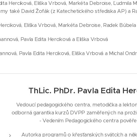
dita Herciková, Eliška Vrbová, Markéta Debroise, Ľudmila M
amy také David Žofák (z Katechetického střediska AP) a 
 Herciková, Eliška Vrbová, Markéta Debroise, Radek Búbela
nnová, Pavla Edita Herciková a Eliška Vrbová
nnová, Pavla Edita Herciková, Eliška Vrbová a Michal Ond
ThLic. PhDr. Pavla Edita Her
Vedoucí pedagogického centra, metodička a lektor
odborná garantka kurzů DVPP zaměřených na prožitk
- Vedením Pedagogického centra pověře
Autorka programů o křesťanských svátcích a ně