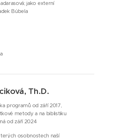
adarasová; jako externí
Radek Búbela
ra
ciková, Th.D.
ka programů od září 2017,
ové metody a na biblistiku
ná od září 2024
kterých osobnostech naší