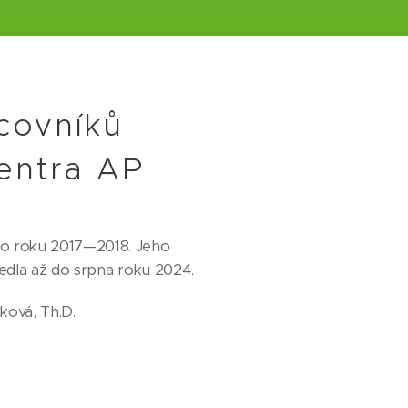
covníků
entra AP
ho roku 2017—2018. Jeho
vedla až do srpna roku 2024.
iková, Th.D.