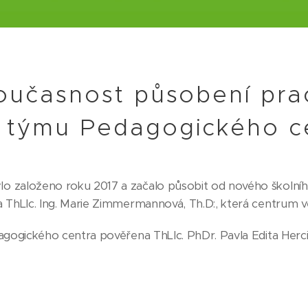
současnost působení pra
o týmu Pedagogického c
o založeno roku 2017 a začalo působit od nového školní
a ThLIc. Ing. Marie Zimmermannová, Th.D:, která centrum 
agogického centra pověřena ThLIc. PhDr. Pavla Edita Herc