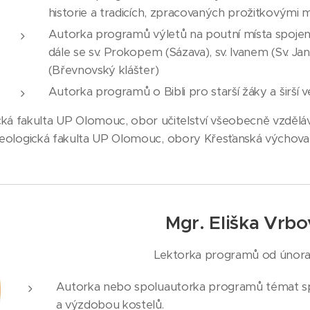
historie a tradicích, zpracovaných prožitkovými
Autorka programů výletů na poutní místa spojen
dále se sv. Prokopem (Sázava), sv. Ivanem (Sv. Ja
(Břevnovský klášter)
Autorka programů o Bibli pro starší žáky a širší v
cká fakulta UP Olomouc, obor učitelství všeobecně vzděl
eologická fakulta UP Olomouc, obory Křesťanská výchova 
Mgr. Eliška Vrbo
Lektorka programů od února
Autorka nebo spoluautorka programů témat sp
a výzdobou kostelů.