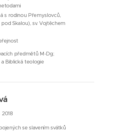
 metodami
á s rodinou Přemyslovců,
n pod Skalou), sv. Vojtěchem
eřejnost
ávacích předmětů M-Dg;
a Biblická teologie
vá
 2018
ojených se slavením svátků