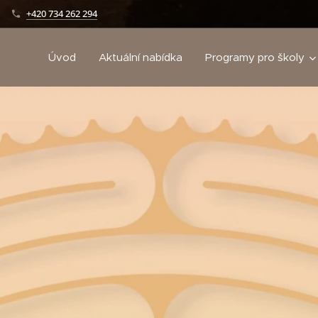
+420 734 262 294
Úvod
Aktuální nabídka
Programy pro školy