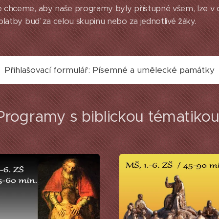
 chceme, aby naše programy byly přístupné všem, lze v
platby buď za celou skupinu nebo za jednotlivé žáky.
Přihlašovací formulář: Písemné a umělecké památky
Programy s biblickou tématiko