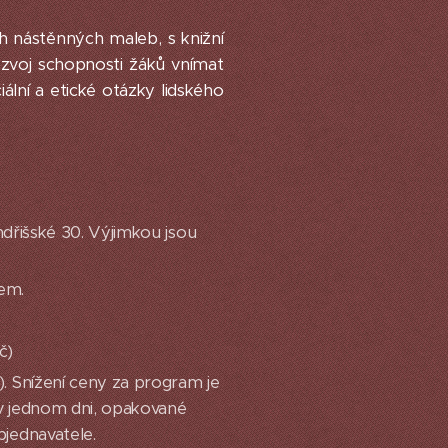
h nástěnných maleb, s knižní
zvoj schopnosti žáků vnímat
ální a etické otázky lidského
ndřišské 30. Výjimkou jsou
vem.
č)
. Snížení ceny za program je
v jednom dni, opakované
jednavatele.