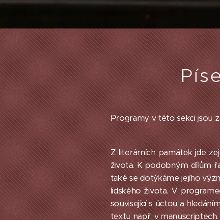
Pís
Programy v této sekci jsou za
Z literárních památek jde zej
života. K podobným dílům řad
také se dotýkáme jejího význ
lidského života. V programe
související s úctou a hledán
textu např. v manuscriptech.