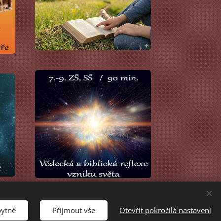
bytné
Přijmout vše
Otevřít pokročilá nastavení