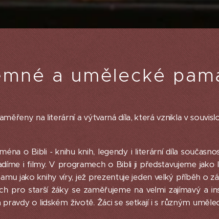
emné a umělecké pam
měřeny na literární a výtvarná díla, která vznikla v souvisl
ména o Bibli - knihu knih, legendy i literární díla současnos
íme i filmy. V programech o Bibli ji představujeme jako li
amu jako knihy víry, jež prezentuje jeden velký příběh o 
ch pro starší žáky se zaměřujeme na velmi zajímavý a insp
ím pravdy o lidském životě. Žáci se setkají i s různým umě