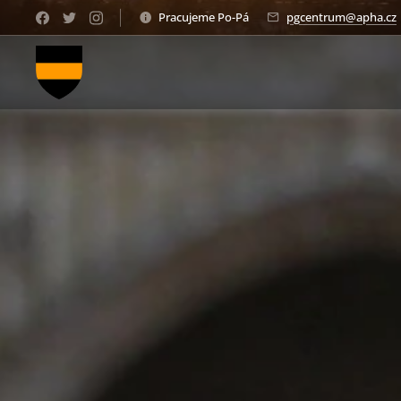
Pracujeme Po-Pá
pgcentrum@apha.cz