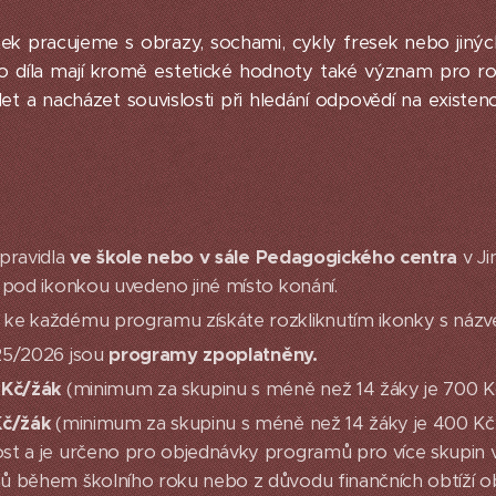
k pracujeme s obrazy, sochami, cykly fresek nebo jinýc
to díla mají kromě estetické hodnoty také význam pro ro
 a nacházet souvislosti při hledání odpovědí na existenci
pravidla
ve škole nebo v sále Pedagogického centra
v Ji
 pod ikonkou uvedeno jiné místo konání.
ke každému programu získáte rozkliknutím ikonky s náz
25/2026 jsou
programy zpoplatněny.
Kč/žák
(minimum za skupinu s méně než 14 žáky je 700 K
č/žák
(minimum za skupinu s méně než 14 žáky je 400 Kč)
st a je určeno pro objednávky programů pro více skupin 
 během školního roku nebo z důvodu finančních obtíží ob