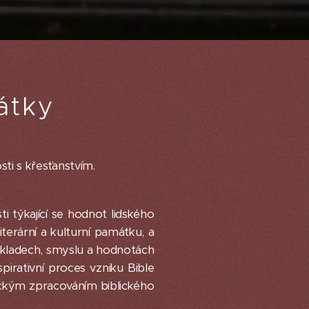
átky
osti s křesťanstvím.
ti týkající se hodnot lidského
terární a kulturní památku, a
základech, smyslu a hodnotách
irativní proces vzniku Bible
leckým zpracováním biblického