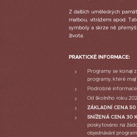
Z dalších uměleckých památe
malbou, vitrážemi apod. Ta
symboly a skrze ně přemýšlet
života.
PRAKTICKÉ INFORMACE:
Programy se konají z
programy, které mají
Podrobné informace 
Od školního roku 20
ZÁKLADNÍ CENA 50 
SNÍŽENÁ CENA 30 K
poskytováno na žádo
objednávání programů