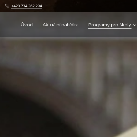
+420 734 262 294
Úvod
Aktuální nabídka
Programy pro školy