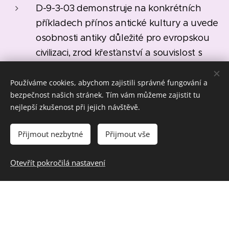
D-9-3-03 demonstruje na konkrétních
příkladech přínos antické kultury a uvede
osobnosti antiky důležité pro evropskou
civilizaci, zrod křesťanství a souvislost s
judaismem
Používáme cookies, abychom zajistili správné fungování a
ČJL-9-1-07 zapojuje se do diskuse, řídí ji a
bezpečnost našich stránek. Tím vám můžeme zajistit tu
využívá zásad komunikace a pravidel
nejlepší zkušenost při jejich návštěvě.
dialogu
Přijmout nezbytné
Přijmout vše
Gymnázia:
Dějepis / Starověk: zdůvodní civilizační
Otevřít pokročilá nastavení
přínos vybraných starověkých
společenství, antiky a křesťanství jako
základních fenoménů, z nichž vyrůstá
evropská civilizace