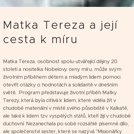
Matka Tereza a její
cesta k míru
Matka Tereza, osobnost spolu-utvářející dějiny 20.
století a nositelka Nobelovy ceny míru, může svým
životním příběhem dětem a mladým lidem pomoci
otevřít otázky o hodnotách a solidaritě v dnešním
světě. Program představuje životní příběh Matky
Terezy, která byla citlivá k lidem, které viděla žít v
chudobě materiální v místě svého působiště v Kalkatě,
ale také k lidem tzv. vyspělých států, kteří žijí v chudobě
duchovní. Nezanechala po sobě rozsáhlé písemné dílo,
ale společenství sester, které se nazývá "Misionářky