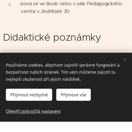
koná se ve škole nebo v sále Pedagogického
centra v Jindřišské 30
Didaktické poznámky
Souvislost s RVP:
Používáme cookies, abychom zajistili správné fungování a
2. stupeň ZŠ:
bezpečnost našich stránek. Tím vám můžeme zajistit tu
nejlepší zkušenost při jejich návštěvě.
bude doplněno
Střední školy:
Přijmout nezbytné
Přijmout vše
Otevřít pokročilá nastavení
bude doplněno