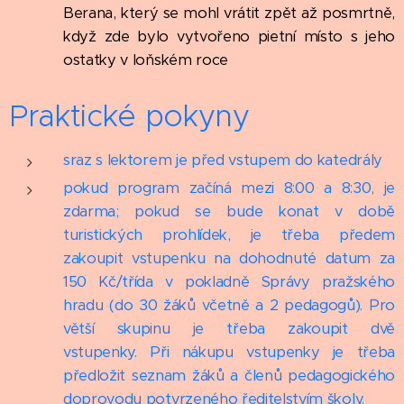
Berana, který se mohl vrátit zpět až posmrtně,
když zde bylo vytvořeno pietní místo s jeho
ostatky v loňském roce
Praktické pokyny
sraz s lektorem je před vstupem do katedrály
pokud program začíná mezi 8:00 a 8:30, je
zdarma; pokud se bude konat v době
turistických prohlídek, je třeba předem
zakoupit vstupenku na dohodnuté datum za
150 Kč/třída v pokladně Správy pražského
hradu (do 30 žáků včetně a 2 pedagogů). Pro
větší skupinu je třeba zakoupit dvě
vstupenky. Při nákupu vstupenky je třeba
předložit seznam žáků a členů pedagogického
doprovodu potvrzeného ředitelstvím školy.