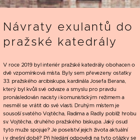
Návraty exulantů do
pražské katedrály
V roce 2019 byl interiér pražské katedrály obohacen o
dvě vzpomínková místa. Byly sem převezeny ostatky
33. pražského arcibiskupa, kardinála Josefa Berana,
který byl kvůli své odvaze a smyslu pro pravdu
pronásledován nacisty i komunistickým režimem a
nesměl se vrátit do své vlasti. Druhým místem je
sousoší svatého Vojtěcha, Radima a Radly poblíž hrobu
sv. Vojtěcha, druhého pražského biskupa. Jaký osud
tyto muže spojuje? Je poselství jejich života aktuální
i v dnešní době? Při hledání odpovědi na tyto otázky se