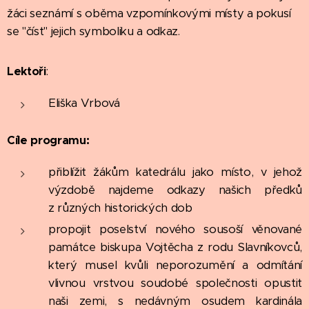
žáci seznámí s oběma vzpomínkovými místy a pokusí
se "číst" jejich symboliku a odkaz.
Lektoři
:
Eliška Vrbová
Cíle programu:
přiblížit žákům katedrálu jako místo, v jehož
výzdobě najdeme odkazy našich předků
z různých historických dob
propojit poselství nového sousoší věnované
památce biskupa Vojtěcha z rodu Slavníkovců,
který musel kvůli neporozumění a odmítání
vlivnou vrstvou soudobé společnosti opustit
naši zemi, s nedávným osudem kardinála