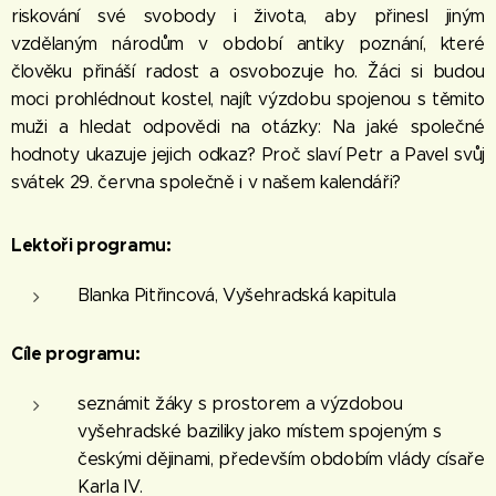
riskování své svobody i života, aby přinesl jiným
vzdělaným národům v období antiky poznání, které
člověku přináší radost a osvobozuje ho. Žáci si budou
moci prohlédnout kostel, najít výzdobu spojenou s těmito
muži a hledat odpovědi na otázky: Na jaké společné
hodnoty ukazuje jejich odkaz? Proč slaví Petr a Pavel svůj
svátek 29. června společně i v našem kalendáři?
Lektoři programu:
Blanka Pitřincová, Vyšehradská kapitula
Cíle programu:
seznámit žáky s prostorem a výzdobou
vyšehradské baziliky jako místem spojeným s
českými dějinami, především obdobím vlády císaře
Karla IV.