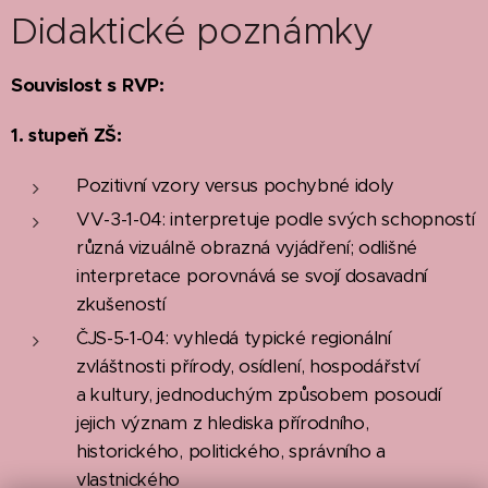
Didaktické poznámky
Souvislost s RVP:
1. stupeň
ZŠ:
Pozitivní vzory versus pochybné idoly
VV-3-1-04: interpretuje podle svých schopností
různá vizuálně obrazná vyjádření; odlišné
interpretace porovnává se svojí dosavadní
zkušeností
ČJS-5-1-04: vyhledá typické regionální
zvláštnosti přírody, osídlení, hospodářství
a kultury, jednoduchým způsobem posoudí
jejich význam z hlediska přírodního,
historického, politického, správního a
vlastnického