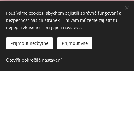
2. stupeň ZŠ:
Používáme cookies, abychom zajistili správné fungování a
bezpečnost našich stránek. Tím vám můžeme zajistit tu
VV-9-1-01: vybírá, vytváří a pojmenovává co
nejlepší zkušenost při jejich návštěvě.
nejširší škálu prvků vizuálně obrazných
vyjádření a jejich vztahů; uplatňuje je pro
Přijmout nezbytné
Přijmout vše
vyjádření vlastních zkušeností, vjemů, představ
a poznatků; variuje vlastnosti prvků a jejich
Otevřít pokročilá nastavení
vztahů pro získání osobitých výsledků
VV-9-1-06: interpretuje umělecká vizuálně
obrazná vyjádření současnosti i minulosti;
vychází při tom ze svých znalostí historických
souvislostí i z osobních zkušeností a prožitků
Střední školy:
Průřezová témata / Výchova k myšlení v
evropských a globálních souvislostech / Žijeme