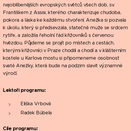
nejoblíbenějších evropských světců všech dob, sv.
Františkem z Assisi, kterého charakterizuje chudoba,
pokora a láska ke každému stvoření. Anežka si pozvala
k úkolu, který si předsevzala, statečné muže se srdcem
rytíře, a založila řeholní řád křižovníků s červenou
hvězdou. Půjdeme se projít po místech a cestách,
kterými křižovníci v Praze chodili a chodí a v klášterním
kostele u Karlova mostu si připomeneme osobnost
svaté Anežky, která bude na podzim slavit významné
výročí.
Lektoři programu:
Eliška Vrbová
Radek Búbela
Cíle programu: