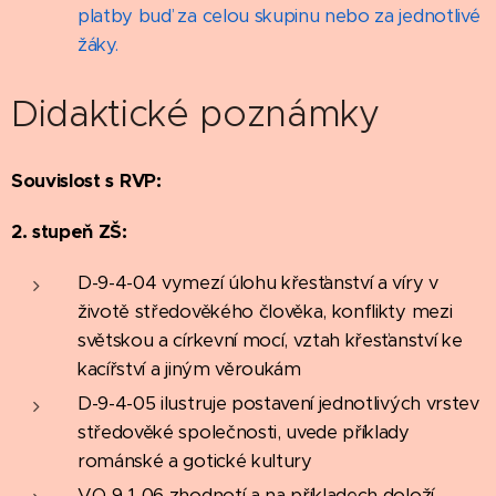
platby buď za celou skupinu nebo za jednotlivé
žáky.
Didaktické poznámky
Souvislost s RVP:
2. stupeň ZŠ:
D-9-4-04 vymezí úlohu křesťanství a víry v
životě středověkého člověka, konflikty mezi
světskou a církevní mocí, vztah křesťanství ke
kacířství a jiným věroukám
D-9-4-05 ilustruje postavení jednotlivých vrstev
středověké společnosti, uvede příklady
románské a gotické kultury
VO-9-1-06 zhodnotí a na příkladech doloží