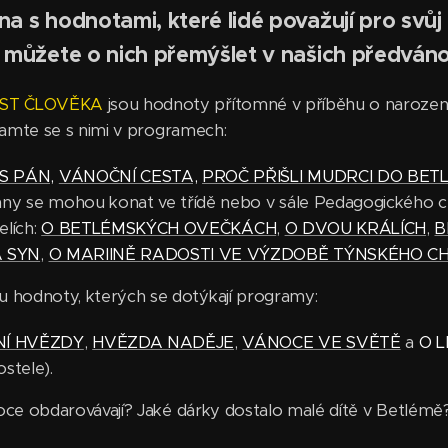
a s hodnotami, které lidé považují pro svůj 
mi můžete o nich přemýšlet v našich předvá
OST ČLOVĚKA
jsou hodnoty přítomné v příběhu o narození 
eznamte se s nimi v programech:
S PÁN,
VÁNOČNÍ CESTA,
PROČ PŘIŠLI MUDRCI DO BET
ny se mohou konat ve třídě nebo v sále Pedagogického ce
elích:
O BETLÉMSKÝCH OVEČKÁCH
,
O DVOU KRÁLÍCH
,
B
 SYN
,
O MARIINĚ RADOSTI VE VÝZDOBĚ TÝNSKÉHO 
ou hodnoty, kterých se dotýkají programy:
NÍ HVĚZDY
,
HVĚZDA NADĚJE
,
VÁNOCE VE SVĚTĚ
a
O 
ostele).
oce obdarovávají? Jaké dárky dostalo malé dítě v Betlé