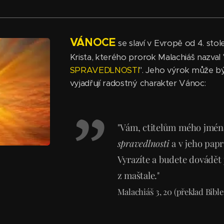
VÁNOCE
se slaví v Evropě od 4. stol
Krista, kterého prorok Malachiáš nazval 
SPRAVEDLNOSTI
". Jeho výrok může bý
vyjadřují radostný charakter Vánoc:
"Vám, ctitelům mého jmén
spravedlnosti
a v jeho papr
Vyrazíte a budete dovádět 
z maštale."
Malachiáš 3, 20 (překlad Bible 