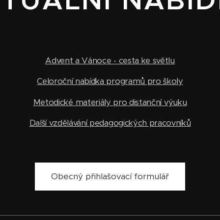
TUÁLNÍ NABÍ
Advent a Vánoce - cesta ke světlu
Celoroční nabídka programů pro školy
Metodické materiály pro distanční výuku
Další vzdělávání pedagogických pracovníků
Obecný přihlašovací formulář