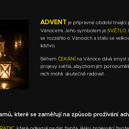
ADVENT
je přípravné období trvající
Vánocemi. Jeho symbolem je
SVĚTLO,
se rozzářilo o Vánocích a stalo se velk
lidstvo.
Během
ČEKÁNÍ
na Vánoce dává smysl s
projevy světla,
abychom jim porozuměli, p
nich mohli skutečně radovat
.
amů, které se zaměřují na způsob prožívání ad
RADIC,
které odkazují na dar života, lásku projevující živo