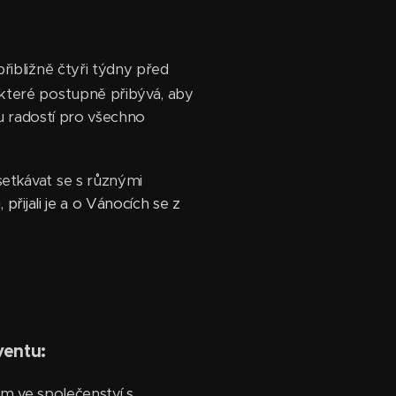
 přibližně čtyři týdny před
které postupně přibývá, aby
ou radostí pro všechno
etkávat se s různými
řijali je a o Vánocích se z
ventu:
tem ve společenství s