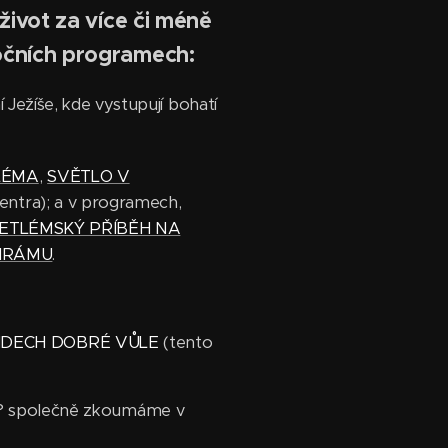
život za více či méně
nočních programech:
Ježíše, kde vystupují bohatí
LÉMA
,
SVĚTLO V
ntra); a v programech,
ETLÉMSKÝ PŘÍBĚH NA
CHRÁMU
.
LIDECH DOBRÉ VŮLE
(tento
mě? společně zkoumáme v