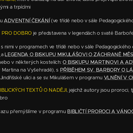
dými a trpícími
mu
ADVENTNÍ ČEKÁNÍ
(ve třídě nebo v sále Pedagogickéh
 PRO DOBRO
je představena v legendách o svaté Barboře
 s nimi v programech ve třídě nebo v sále Pedagogického 
Y
a
LEGENDA O BISKUPU MIKULÁŠOVI O ZÁCHRANĚ MĚ
nebo v některých kostelích:
O BISKUPU MARTINOVI A A
. Martina na Vyšehradě), s
PŘÍBĚHEM SV. BARBORY O LÁ
 Jindřišské ulici a se sv. Mikulášem v programu
VLNĚNÍ V C
IBLICKÝCH TEXTŮ O NADĚJI
, jejichž autory jsou proroci, 
obro
odkazu přemýšlíme v programu
BIBLIČTÍ PROROCI A VÁNO