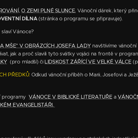
ROVÁNÍ,
O ZEMI PLNÉ SLUNCE.
Vánoční dárek, který přin
DVENTNÍ DÍLNA
(stránka o programu se připravuje).
é slaví Vánoce?
A MŠE" V OBRÁZCÍCH JOSEFA LADY
navštívíme vánoční
t, jak a proč slavili tyto svátky vojáci na frontě v progr
LKY
(pro mladší) či
LIDSKOST ZÁŘÍCÍ VE VELKÉ VÁLCE
(pr
CH PŘEDKŮ:
Odkud vánoční příběh o Marii, Josefovi a Ježí
jí programy
VÁNOCE V BIBLICKÉ LITERATUŘE
a
VÁNOČN
KÉM EVANGELISTÁŘI.