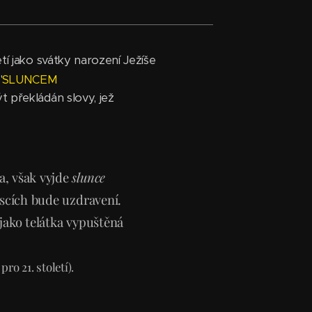
etí jako svátky narození Ježíše
"
SLUNCEM
t překládán slovy, jež
a, však vyjde
slunce
scích bude uzdravení.
jako telátka vypuštěná
pro 21. století).