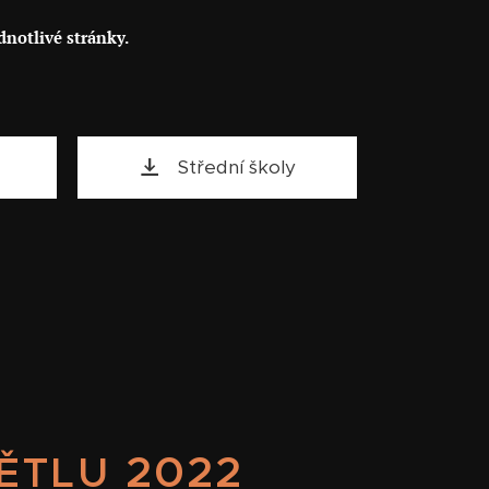
notlivé stránky.
Střední školy
2022
VĚTLU