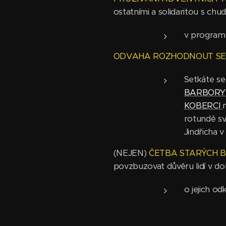
ostatními a solidaritou s chu
v progra
ODVAHA ROZHODNOUT SE
Setkáte se
BARBOR
KOBERCI
rotundě sv
Jindřicha v
(NEJEN)
ČETBA STARÝCH B
povzbuzovat důvěru lidí v d
o jejich 