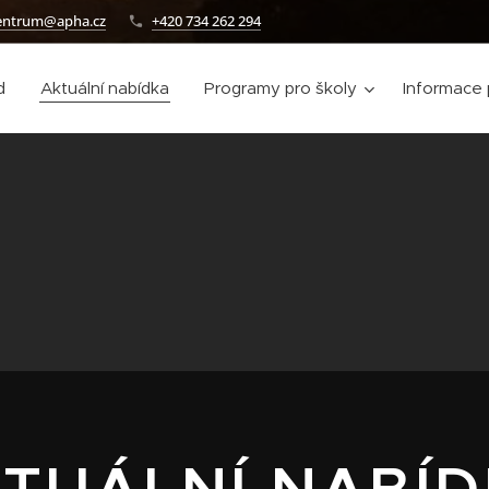
entrum@apha.cz
+420 734 262 294
d
Aktuální nabídka
Programy pro školy
Informace 