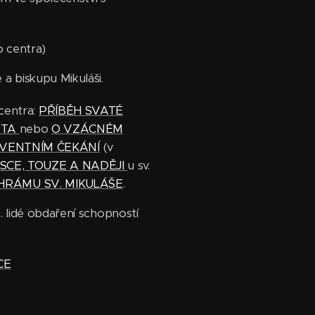
o centra)
 a biskupu Mikuláši.
centra:
PŘÍBĚH SVATÉ
STA
nebo
O VZÁCNÉM
DVENTNÍM ČEKÁNÍ
(v
SCE, TOUZE A NADĚJI
u sv.
HRÁMU SV. MIKULÁŠE
.
tj. lidé obdaření schopností
CE