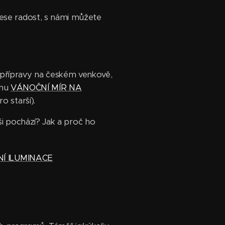
ese radost, s námi můžete
 přípravy na českém venkově,
amu
VÁNOČNÍ MÍR NA
o starší).
ši pochází? Jak a proč ho
Í ILUMINACE