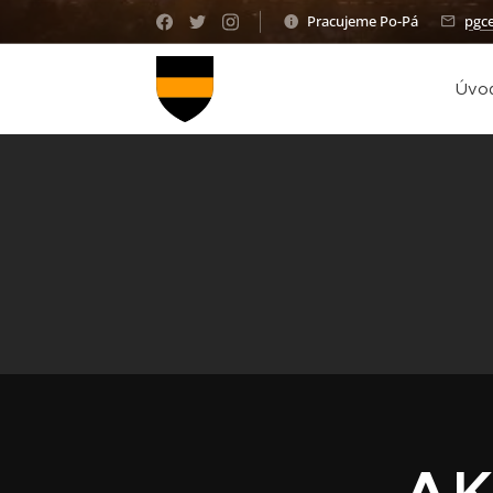
Pracujeme Po-Pá
pgc
Úvo