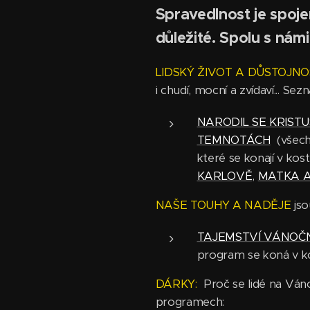
Spravedlnost je spojen
důležité. Spolu s ná
LIDSKÝ ŽIVOT A DŮSTOJN
i chudí, mocní a zvídaví... S
NARODIL SE KRISTU
TEMNOTÁCH
(všech
které se konají v kost
KARLOVĚ
,
MATKA A
NAŠE TOUHY A NADĚJE
js
TAJEMSTVÍ VÁNOČ
program se koná v k
DÁRKY:
Proč se lidé na Ván
programech: