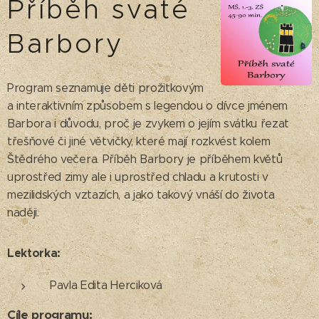
Příběh svaté
Barbory
Program seznamuje děti prožitkovým
a interaktivním způsobem s legendou o dívce jménem
Barbora i důvodu, proč je zvykem o jejím svátku řezat
třešňové či jiné větvičky, které mají rozkvést kolem
Štědrého večera. Příběh Barbory je příběhem květů
uprostřed zimy ale i uprostřed chladu a krutosti v
mezilidských vztazích, a jako takový vnáší do života
naději.
Lektorka:
Pavla Edita Herciková
Cíle programu: