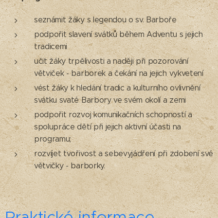
seznámit žáky s legendou o sv. Barboře
podpořit slavení svátků během Adventu s jejich
tradicemi
učit žáky trpělivosti a naději při pozorování
větviček - barborek a čekání na jejich vykvetení
vést žáky k hledání tradic a kulturního ovlivnění
svátku svaté Barbory ve svém okolí a zemi
podpořit rozvoj komunikačních schopností a
spolupráce dětí při jejich aktivní účasti na
programu;
rozvíjet tvořivost a sebevyjádření při zdobení své
větvičky - barborky.
Praktické informace