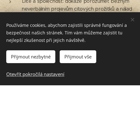
Dítě a společnost: dokáže porozumět běžným
neverbálním projevům citových prožitků a nálad
druhých; zacházet šetrně s vlastními i cizími
pomůckami, hračkami, věcmi denní potřeby, s
Používáme cookies, abychom zajistili správné fungování a
knížkami, s penězi apod.
bezpečnost našich stránek. Tím vám můžeme zajistit tu
nejlepší zkušenost při jejich návštěvě.
Dítě a společnost: zachycovat skutečnosti ze
svého okolí a vyjadřovat své představy pomocí
Přijmout nezbytné
Přijmout vše
různých výtvarných dovedností a technik (kreslit,
používat barvy, modelovat, konstruovat, tvořit z
papíru, tvořit a vyrábět z různých jiných
Otevřít pokročilá nastavení
materiálů, z přírodnin aj.)
1. stupeň ZŠ:
ČJS-3-3-02 pojmenuje některé rodáky, kulturní či
historické památky, významné události regionu,
interpretuje některé pověsti nebo báje spjaté s
místem, v němž žije