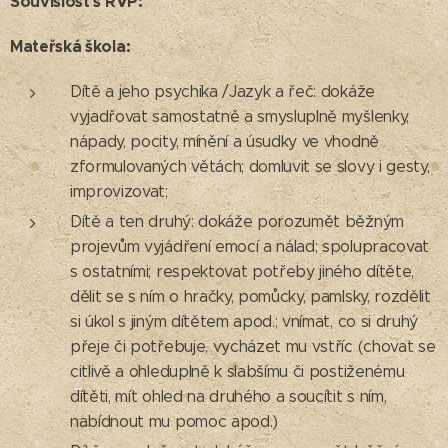
Souvislost s RVP:
Mateřská škola:
Dítě a jeho psychika /Jazyk a řeč: dokáže
vyjadřovat samostatně a smysluplně myšlenky,
nápady, pocity, mínění a úsudky ve vhodně
zformulovaných větách; domluvit se slovy i gesty,
improvizovat;
Dítě a ten druhý: dokáže porozumět běžným
projevům vyjádření emocí a nálad; spolupracovat
s ostatními; respektovat potřeby jiného dítěte,
dělit se s ním o hračky, pomůcky, pamlsky, rozdělit
si úkol s jiným dítětem apod.; vnímat, co si druhý
přeje či potřebuje, vycházet mu vstříc (chovat se
citlivě a ohleduplně k slabšímu či postiženému
dítěti, mít ohled na druhého a soucítit s ním,
nabídnout mu pomoc apod.)