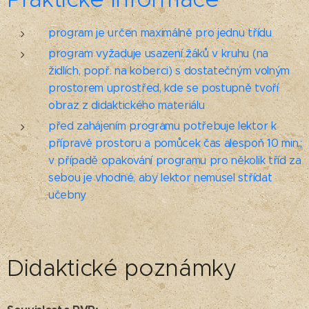
program je určen maximálně pro jednu třídu
program vyžaduje usazení žáků v kruhu (na
židlích, popř. na koberci) s dostatečným volným
prostorem uprostřed, kde se postupně tvoří
obraz z didaktického materiálu
před zahájením programu potřebuje lektor k
přípravě prostoru a pomůcek čas alespoň 10 min.;
v případě opakování programu pro několik tříd za
sebou je vhodné, aby lektor nemusel střídat
učebny
Didaktické poznámky