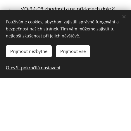
VO-9-1-06 zhodnotí a na příkladech doloží
význam vzájemné solidarity mezi lidmi, vyjádří
Používáme cookies, abychom zajistili správné fungování a
své možnosti, jak může v případě potřeby
bezpečnost našich stránek. Tím vám můžeme zajistit tu
pomáhat lidem v nouzi a jak pomoci v situacích
nejlepší zkušenost při jejich návštěvě.
ohrožení a obrany státu
Přijmout nezbytné
Přijmout vše
EV-9-1-03 analyzuje a aplikuje empatii v
kolektivu
Otevřít pokročilá nastavení
EV-9-1-10 aplikuje postoje a způsobilosti, které
rozvíjejí mezilidské vztahy
SŠ:
Průřezová témata / Osobnostní a sociální
výchova / Morálka všedního dne:
jak hodnotím morálku vlastního jednání a jak