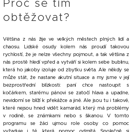
Proč se tím
obtěžovat?
Většina z nás žije ve velkých městech plných lidí a
chaosu. Lidské osudy kolem nás proudí takovou
rychlostí, že je nelze všechny pojmout, a tak většina z
nás prostě hledí vpřed a vytváří si kolem sebe bublinu,
která ho jakoby izoluje od zbytku světa. Ale někdy se
může stát, že nastane akutní situace a my jsme v její
bezprostřední blízkosti: paní chce nastoupit s
kočárkem, starému pánovi se zatočí hlava a upadne,
nevidomí se blíží k překážce a jiné. Ale jsou tu i takové,
které nejsou hned vidět: kamarád, který má problémy
v rodině, se známkami nebo s šikanou. V tomto
programu se žáci ujmou role osoby co pomoc
vyžaduje i té, která pomoc odmítá. Společně si