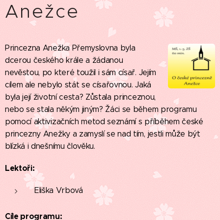
Anežce
Princezna Anežka Přemyslovna byla
dcerou českého krále a žádanou
nevěstou, po které toužil i sám císař. Jejím
cílem ale nebylo stát se císařovnou. Jaká
byla její životní cesta? Zůstala princeznou,
nebo se stala někým jiným? Žáci se během programu
pomocí aktivizačních metod seznámí s příběhem české
princezny Anežky a zamyslí se nad tím, jestli může být
blízká i dnešnímu člověku.
Lektoři:
Eliška Vrbová
Cíle programu: