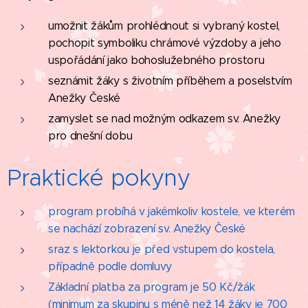
umožnit žákům prohlédnout si vybraný kostel,
pochopit symboliku chrámové výzdoby a jeho
uspořádání jako bohoslužebného prostoru
seznámit žáky s životním příběhem a poselstvím
Anežky České
zamyslet se nad možným odkazem sv. Anežky
pro dnešní dobu
Praktické pokyny
program probíhá v jakémkoliv kostele, ve kterém
se nachází zobrazení sv. Anežky České
sraz s lektorkou je před vstupem do kostela,
případně podle domluvy
Základní platba za program je 50 Kč/žák
(minimum za skupinu s méně než 14 žáky je 700