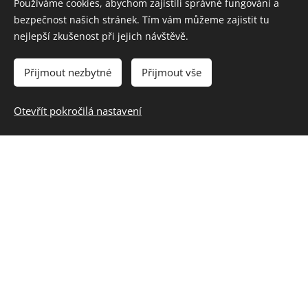
Používáme cookies, abychom zajistili správné fungování a
Dítě a jeho psychika /Jazyk a řeč: dokáže
bezpečnost našich stránek. Tím vám můžeme zajistit tu
vyjadřovat samostatně a smysluplně myšlenky,
nejlepší zkušenost při jejich návštěvě.
nápady, pocity, mínění a úsudky ve vhodně
zformulovaných větách; domluvit se slovy i gesty,
Přijmout nezbytné
Přijmout vše
improvizovat;
Dítě a ten druhý: dokáže porozumět běžným
Otevřít pokročilá nastavení
projevům vyjádření emocí a nálad; spolupracovat
s ostatními; respektovat potřeby jiného dítěte,
dělit se s ním o hračky, pomůcky, pamlsky, rozdělit
si úkol s jiným dítětem apod.; vnímat, co si druhý
přeje či potřebuje, vycházet mu vstříc (chovat se
citlivě a ohleduplně k slabšímu či postiženému
dítěti, mít ohled na druhého a soucítit s ním,
nabídnout mu pomoc apod.)
Dítě a jeho psychika / Poznávací schopnosti a
funkce, představivost a fantazie, myšlenkové
operace: dokáže vyjadřovat svou představivost
a fantazii v tvořivých činnostech (konstruktivních,