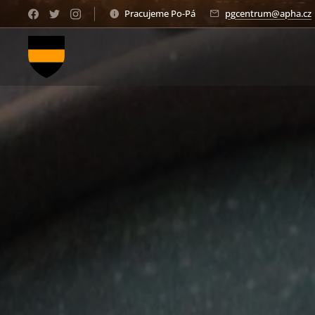
Pracujeme Po-Pá
pgcentrum@apha.cz