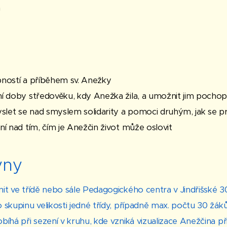
á
ností a příběhem sv. Anežky
í doby středověku, kdy Anežka žila, a umožnit jim pochopi
et se nad smyslem solidarity a pomoci druhým, jak se pr
í nad tím, čím je Anežčin život může oslovit
yny
it ve třídě nebo sále Pedagogického centra v Jindřišské 3
 skupinu velikosti jedné třídy, případně max. počtu 30 žák
íhá při sezení v kruhu, kde vzniká vizualizace Anežčina p