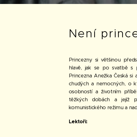
Není princ
Princezny si většinou pře
hlavě, jak se po svatbě s
Princezna Anežka Česká si al
chudých a nemocných, o kte
osobností a životním příbě
těžkých dobách a jejíž 
komunistického režimu a nadě
Lektoři: