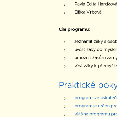
Pavla Edita Hercikov
Eliška Vrbová
Cíle programu:
seznámit žáky s osob
uvést žáky do myšlen
umožnit žákům zamysl
vést žáky k přemýšlen
Praktické pok
program lze uskutečn
program je určen pro
většina programu prob