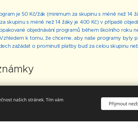
rogram je 50 Kč/žák (minimum za skupinu s méně než 14 žá
za skupinu s méně než 14 žáky je 400 Kč) v případě obje
, opakované objednávání programů během školního roku n
. Vzhledem k tomu, že chceme, aby naše programy byly př
ch zažádat o prominutí platby buď za celou skupinu nebo
oznámky
ečnost našich stránek. Tím vám
Přijmout nez
y:
 některé rodáky, kulturní či historické památky, významné 
pověsti nebo báje spjaté s místem, v němž žije
istorické důvody pro zařazení státních svátků a významný