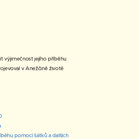
t výjimečnost jejího příběhu
ojevoval v Anežčině životě
0
ů
říběhu pomocí šátků a dalších