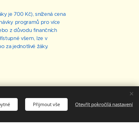
ky je 700 Kč), snížená cena
dnávky programů pro více
ebo z důvodu finančních
ístupné všem, lze v
 za jednotlivé žáky.
bytné
Přijmout vše
Otevřít pokročilá nastavení
události regionu,
ch dnů