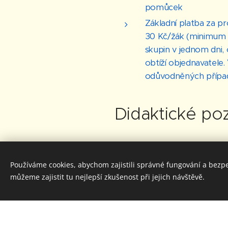
pomůcek
Základní platba za p
30 Kč/žák (minimum 
skupin v jednom dni
obtíží objednavatele
odůvodněných případe
Didaktické p
Souvislost s RVP:
Používáme cookies, abychom zajistili správné fungování a bezp
1. stupeň Základní škol
můžeme zajistit tu nejlepší zkušenost při jejich návštěvě.
ČJS-3-3-02 pojmenuje
interpretuje některé 
ČJS-5-3-05 objasní h