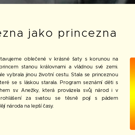
ezna jako princezna
dstavujeme oblečené v krásné šaty s korunou na
 princem stanou královnami a vládnou své zemi.
e vybrala jinou životní cestu. Stala se princeznou
ré se s láskou starala. Program seznámí děti s
hem sv. Anežky, která provázela svůj národ i v
prohlášení za svatou se těsně pojí s pádem
jí národa na lepší časy.