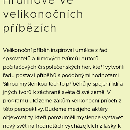
Hrdinové ve
velikonočních
příbězích
Velikonoční příběh inspiroval umělce z řad
spisovatelů a filmových tvůrců i autorů
počítačových či společenských her, kteří vytvořili
řadu postav i příběhů s podobnými hodnotami.
Silnou myšlenkou těchto příběhů je spojení lidí a
jiných tvorů k záchraně světa či své země. V
programu ukážeme žákům velikonoční příběh z
této perspektivy. Budeme mezi jeho aktéry
objevovat ty, kteří porozuměli myšlence vystavět
nový svět na hodnotách vycházejících z lásky k