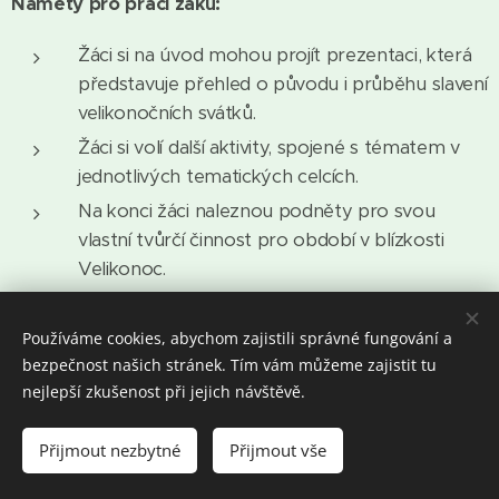
Náměty pro práci žáků:
Žáci si na úvod mohou projít prezentaci, která
představuje přehled o původu i průběhu slavení
velikonočních svátků.
Žáci si volí další aktivity, spojené s tématem v
jednotlivých tematických celcích.
Na konci žáci naleznou podněty pro svou
vlastní tvůrčí činnost pro období v blízkosti
Velikonoc.
Používáme cookies, abychom zajistili správné fungování a
bezpečnost našich stránek. Tím vám můžeme zajistit tu
Cíle programu:
nejlepší zkušenost při jejich návštěvě.
přiblížit reálie velikonočního příběhu v širších
Přijmout nezbytné
Přijmout vše
souvislostech;
seznámit se s obsahem biblického příběhu;