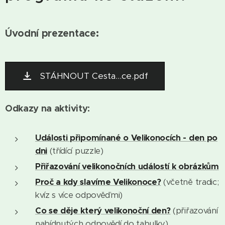
Úvodní prezentace:
STÁHNOUT Cesta...ce.pdf
Odkazy na aktivity:
Události připomínané o Velikonocích - den po
dni
(třídící puzzle)
Přiřazování velikonočních událostí k obrázkům
Proč a
kdy slavíme Velikonoce?
(včetně tradic;
kvíz s více odpověďmi)
Co se děje který velikonoční den?
(přiřazování
nabídnutých odpovědí do tabulky)