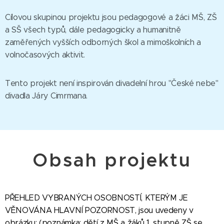
Cílovou skupinou projektu jsou pedagogové a žáci MŠ, ZŠ
a SŠ všech typů, dále pedagogicky a humanitně
zaměřených vyšších odborných škol a mimoškolních a
volnočasových aktivit.
Tento projekt není inspirován divadelní hrou "České nebe"
divadla Járy Cimrmana.
Obsah projektu
PŘEHLED VYBRANÝCH OSOBNOSTÍ, KTERÝM JE
VĚNOVÁNA HLAVNÍ POZORNOST, jsou uvedeny v
obrázku: (poznámka: dětí z MŠ a žáků 1. stupně ZŠ se