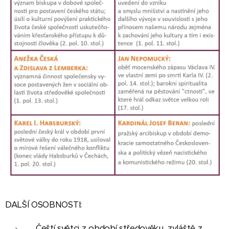
DALŠÍ OSOBNOSTI:
Čeští světci z období středověku, zvláště z