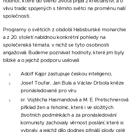
hodnot, které do svého života přijali z křesťanství, a o
vlivu tradic spojených s těmito světci na proměnu naší
společnosti.
Programy o světcích z období Habsburské monarchie
a z 20. století nabídnou konkrétní pohledy na
společenská témata, v nichž se tyto osobnosti
angažovali. Budeme poznávat hodnoty, které jim byly
blízké a o jejichž podporu usilovali:
Adolf Kajpr zastupuje českou inteligenci,
Josef Toufar, Jan Bula a Václav Drbola kněze
pronásledované pro víru
sr. Vojtěcha Hasmandová a M. E. Pretschnerová
příklad žen a řeholnic, které i ve složitých
životních podmínkách a za pronásledování
komunisty zachovaly věrnost poslání, které si
vybraly, a jejichž dílo dodnes přináší plody celé