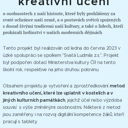
kreativní učení
o osobnostech z naší historie, které byly prohlášeny za
svaté ochránce naší země, a o postavách světců spojených
s dosud živými tradicemi naší kultury, a také o lidech, kteří
prokázali hrdinství v našich moderních dějinách
Tento projekt byl realizován od ledna do června 2023 v
úzké spolupráci se spolkem "Svatá Ludmila z.s.". Projekt
byl podpořen dotací Ministerstva kultury ČR na tento
školní rok, respektive na jeho druhou polovinu.
metod
Obsahem projektu je vytvoření a zprostředkování
kreativního učení, které lze uplatnit v kostelích a v
jiných kulturních památkách
, jejichž účel nebo výzdoba
souvisí s výše zmíněnými osobnostmi. Některé z metod
jsou zaměřeny i na rozvoj digitální kompetence žáků, kteří
pracují s tablety.