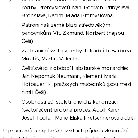
rodiny Přemyslovců: Ivan, Podiven, Přibyslava,
Bronislava, Radim, Mlada Přemyslovna
Patroni naší země blízcí středověkým
panovníkům: Vít, Zikmund, Norbert (nejsou
Češi)
Zachraniční světci v českých tradicích: Barbora,
Mikuláš, Martin, Valentin
Čeští světci z období Habsburské monarchie:
Jan Nepomuk Neumann, Klement Maria
Hofbauer, 14 pražských mučedníků (jsou mezi
nimi i Češi)
Osobnosti 20. století, o jejichž kanonizaci
(svatořečení) probíhá proces: Adolf Kajpr,
Josef Toufar, Marie Eliška Pretschnerová a další
U programů o nejstarších světcích půjde o zkoumání