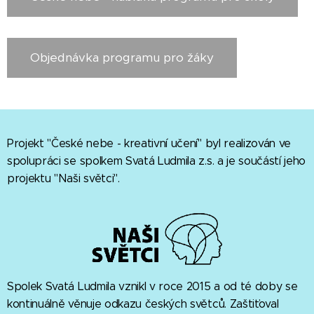
Objednávka programu pro žáky
Projekt "České nebe - kreativní učení" byl realizován ve
spolupráci se spolkem Svatá Ludmila z.s. a je součástí jeho
projektu "Naši světci".
Spolek Svatá Ludmila vznikl v roce 2015 a od té doby se
kontinuálně věnuje odkazu českých světců. Zaštiťoval