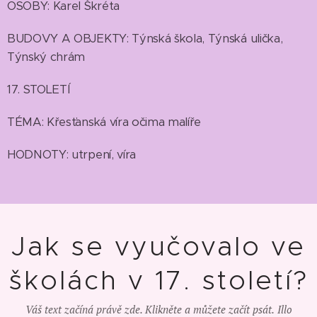
OSOBY: Karel Škréta
BUDOVY A OBJEKTY: Týnská škola, Týnská ulička,
Týnský chrám
17. STOLETÍ
TÉMA: Křesťanská víra očima malíře
HODNOTY: utrpení, víra
Jak se vyučovalo ve
školách v 17. století?
Váš text začíná právě zde. Klikněte a můžete začít psát.
Illo