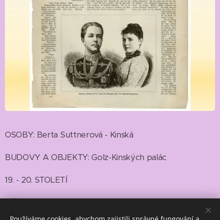
OSOBY: Berta Suttnerová - Kinská
BUDOVY A OBJEKTY: Golz-Kinských palác
19. - 20. STOLETÍ
TÉMA: Sociální práce jako cesta k míru
Používáme cookies, abychom zajistili správné fungování a