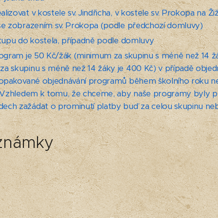
izovat v kostele sv. Jindřicha, v kostele sv. Prokopa na Ži
se zobrazením sv. Prokopa (podle předchozí domluvy)
stupu do kostela, případně podle domluvy
rogram je 50 Kč/žák (minimum za skupinu s méně než 14 žá
za skupinu s méně než 14 žáky je 400 Kč) v případě obje
, opakované objednávání programů během školního roku n
. Vzhledem k tomu, že chceme, aby naše programy byly př
ch zažádat o prominutí platby buď za celou skupinu nebo
oznámky