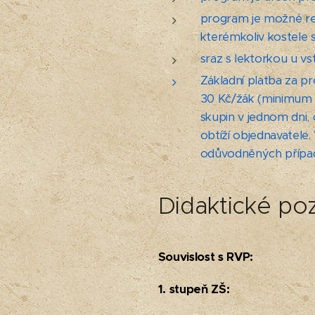
program je možné real
kterémkoliv kostele 
sraz s lektorkou u v
Základní platba za p
30 Kč/žák (minimum 
skupin v jednom dni
obtíží objednavatele
odůvodněných případe
Didaktické p
Souvislost s RVP:
1. stupeň ZŠ: