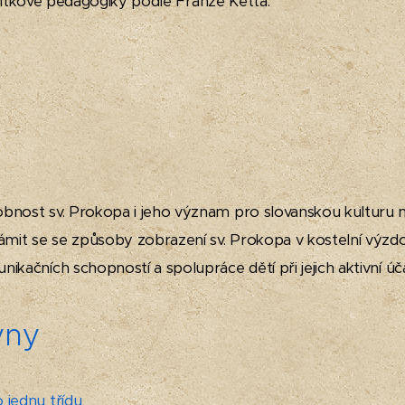
itkové pedagogiky podle Franze Ketta.
á
obnost sv. Prokopa i jeho význam pro slovanskou kulturu
mit se se způsoby zobrazení sv. Prokopa v kostelní výzd
ikačních schopností a spolupráce dětí při jejich aktivní ú
yny
 jednu třídu