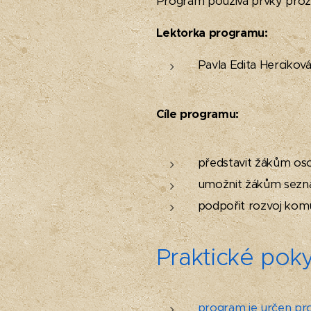
Program používá prvky prož
Lektorka programu:
Pavla Edita Hercikov
Cíle programu:
představit žákům os
umožnit žákům sezná
podpořit rozvoj komun
Praktické pok
program je určen pro