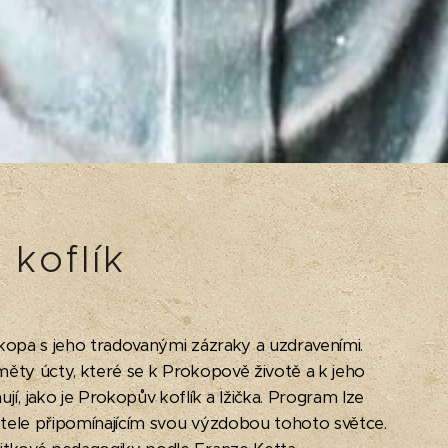
 koflík
kopa s jeho tradovanými zázraky a uzdraveními.
ěty úcty, které se k Prokopově životě a k jeho
í, jako je Prokopův koflík a lžička. Program lze
stele připomínajícím svou výzdobou tohoto světce.