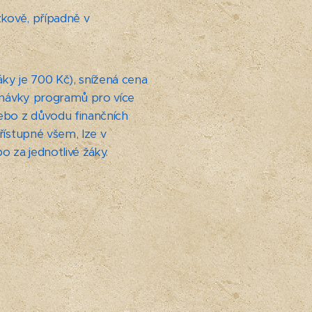
žkově, případně v
ky je 700 Kč), snížená cena
dnávky programů pro více
ebo z důvodu finančních
ístupné všem, lze v
 za jednotlivé žáky.