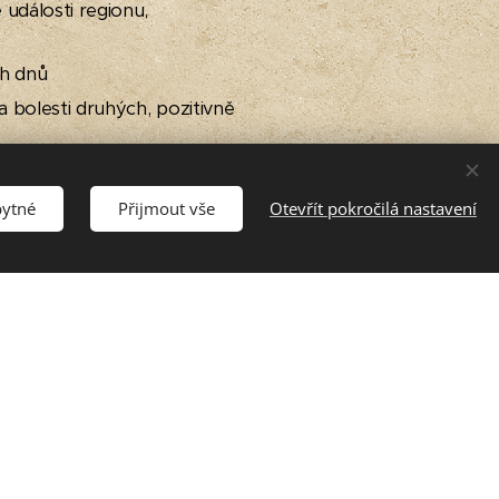
události regionu,
ch dnů
 a bolesti druhých, pozitivně
álně obrazné vyjádření volí
bytné
Přijmout vše
Otevřít pokročilá nastavení
é epochy v chronologickém
a konflikt; uvědomuje si
osti; vychází při tom ze