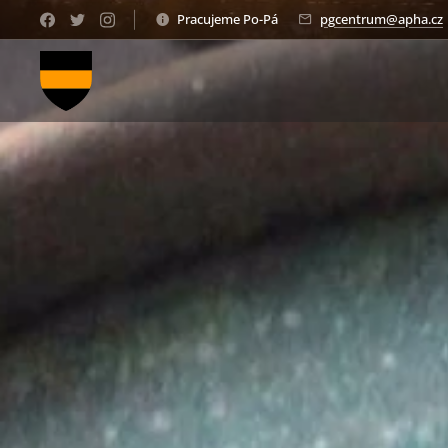
Pracujeme Po-Pá
pgcentrum@apha.cz