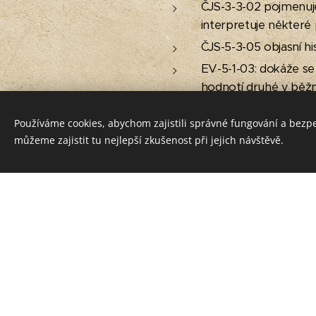
ČJS-3-3-02 pojmenuje
interpretuje některé 
ČJS-5-3-05 objasní h
EV-5-1-03: dokáže se 
hodnotí druhé v bě
žák poznává národní k
Používáme cookies, abychom zajistili správné fungování a bezp
VV-3-1-03 vyjadřuje r
můžeme zajistit tu nejlepší zkušenost při jejich návštěvě.
vhodné prostředky
2. stupeň ZŠ:
D-9-1-03 orientuje se
sledu
DV-9-1-04 prozkoumáv
analogie mezi fiktivní 
VV-9-1-06: interpretu
svých znalostí histor