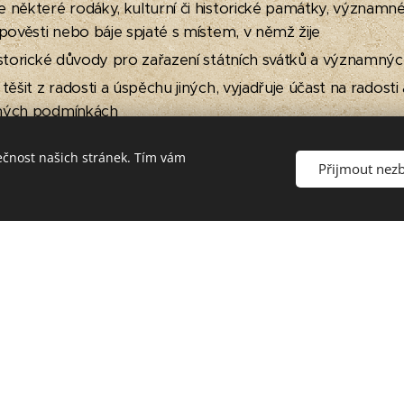
 některé rodáky, kulturní či historické památky, významné 
pověsti nebo báje spjaté s místem, v němž žije
istorické důvody pro zařazení státních svátků a významný
těšit z radosti a úspěchu jiných, vyjadřuje účast na radosti
žných podmínkách
ulturu, její duchovní hodnoty a posiluje vědomí ji chránit
ečnost našich stránek. Tím vám
ozdíly při vnímání události různými smysly a pro jejich vizu
Přijmout nez
 na časové ose a v historické mapě, řadí hlavní historick
á témata z více úhlů pohledu a pojmenovává hlavní téma 
situací a realitou
je umělecká vizuálně obrazná vyjádření současnosti i minul
ických souvislostí i z osobních zkušeností a prožitků