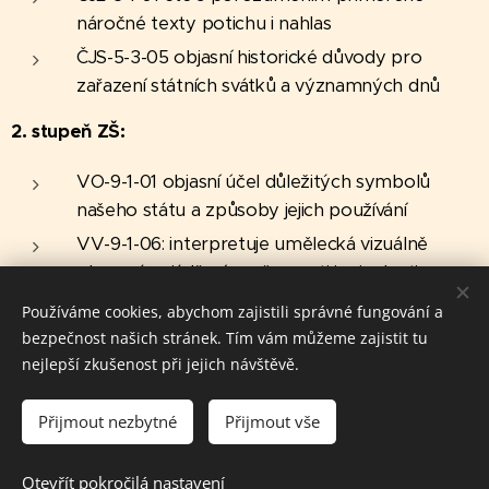
náročné texty potichu i nahlas
ČJS-5-3-05 objasní historické důvody pro
zařazení státních svátků a významných dnů
2. stupeň ZŠ:
VO-9-1-01 objasní účel důležitých symbolů
našeho státu a způsoby jejich používání
VV-9-1-06: interpretuje umělecká vizuálně
obrazná vyjádření současnosti i minulosti;
vychází při tom ze svých znalostí historických
Používáme cookies, abychom zajistili správné fungování a
souvislostí i z osobních zkušeností a prožitků
bezpečnost našich stránek. Tím vám můžeme zajistit tu
nejlepší zkušenost při jejich návštěvě.
SŠ:
Přijmout nezbytné
Přijmout vše
Dějepis/ Středověk: objasní proces
christianizace a její vliv na konstituování raně
Otevřít pokročilá nastavení