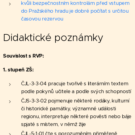
kvůli bezpečnostním kontrolám před vstupem
do Pražského hradu je dobré počítat s určitou
časovou rezervou
Didaktické
poznámky
Souvislost s RVP:
1. stupeň ZŠ:
ČJL-3-3-04 pracuje tvořivě s literárním textem
podle pokynů učitele a podle svých schopností
ČJS-3-3-02 pojmenuje některé rodáky, kulturní
či historické památky, významné události
regionu, interpretuje některé pověsti nebo báje
spjaté s místem, v němž žije
ČJL-5-1-01 čte s porozuměním přiměřeně