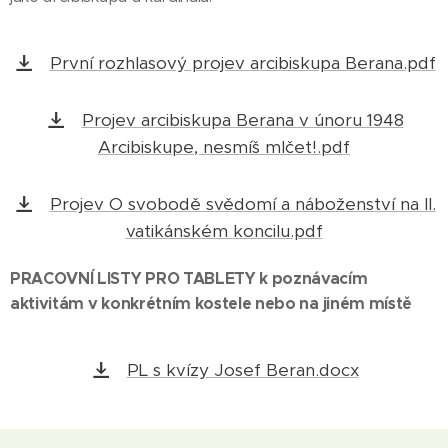
První rozhlasový projev arcibiskupa Berana.pdf
Projev arcibiskupa Berana v únoru 1948
Arcibiskupe, nesmíš mlčet!.pdf
Projev O svobodě svědomí a náboženství na II.
vatikánském koncilu.pdf
PRACOVNÍ LISTY PRO TABLETY k poznávacím
aktivitám v konkrétním kostele nebo na jiném místě
PL s kvízy Josef Beran.docx