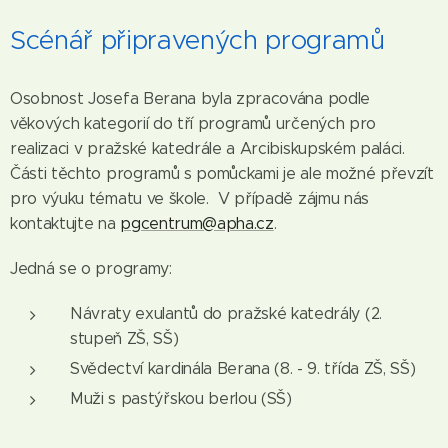
Scénář připravených programů
Osobnost Josefa Berana byla zpracována podle
věkových kategorií do tří programů určených pro
realizaci v pražské katedrále a Arcibiskupském paláci.
Části těchto programů s pomůckami je ale možné převzít
pro výuku tématu ve škole. V případě zájmu nás
kontaktujte na
pgcentrum@apha.cz
.
Jedná se o programy:
Návraty exulantů do pražské katedrály (2.
stupeň ZŠ, SŠ)
Svědectví kardinála Berana (8. - 9. třída ZŠ, SŠ)
Muži s pastýřskou berlou (SŠ)