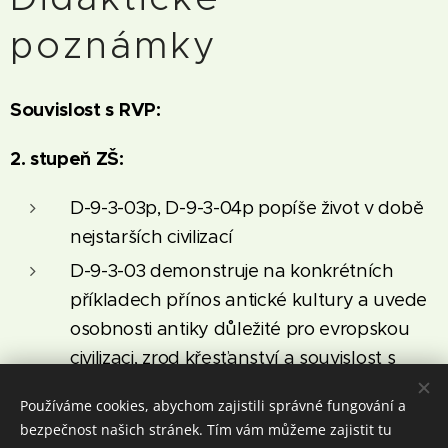
poznámky
Souvislost s RVP:
2. stupeň ZŠ:
D-9-3-03p, D-9-3-04p popíše život v době
nejstarších civilizací
D-9-3-03 demonstruje na konkrétních
příkladech přínos antické kultury a uvede
osobnosti antiky důležité pro evropskou
civilizaci, zrod křesťanství a souvislost s
judaismem
Používáme cookies, abychom zajistili správné fungování a
ČJL-9-1-07 zapojuje se do diskuse, řídí ji a
bezpečnost našich stránek. Tím vám můžeme zajistit tu