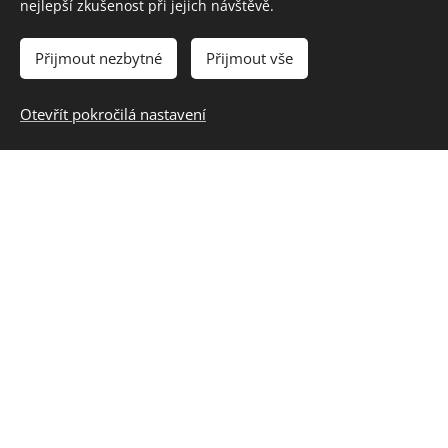
využívá zásad komunikace a pravidel
nejlepší zkušenost při jejich návštěvě.
dialogu
Přijmout nezbytné
Přijmout vše
Gymnázia:
Otevřít pokročilá nastavení
Dějepis / Starověk: zdůvodní civilizační
přínos vybraných starověkých
společenství, antiky a křesťanství jako
základních fenoménů, z nichž vyrůstá
evropská civilizace
Dějepis / Starověk: objasní židovství (vazbu
mezi židovstvím a křesťanstvím) a další
neevropské náboženské a kulturní
systémy
Průřezová témata / Výchova k myšlení v
evropských a globálních souvislostech: