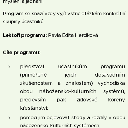
myšlení a jednání.
Program se snaží vždy vyjít vstříc otázkám konkrétní
skupiny účastníků.
Lektoři programu:
Pavla Edita Herciková
Cíle programu:
představit účastníkům programu
(přiměřeně jejich dosavadním
zkušenostem a znalostem) východiska
obou nábožensko-kulturních systémů,
především pak židovské kořeny
křesťanství;
pomoci jim objevovat shody a rozdíly v obou
nábožensko-kulturních systémech;