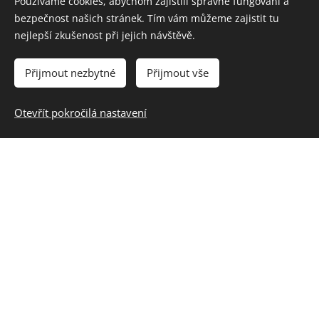
Používáme cookies, abychom zajistili správné fungování a
spjaté s místem, v němž žije
bezpečnost našich stránek. Tím vám můžeme zajistit tu
ČJS-5-1-04: vyhledává typické regionální
nejlepší zkušenost při jejich návštěvě.
zvláštnosti přírody, osídlení, hospodářství a
kultury, jednoduchým způsobem posoudí jejich
Přijmout nezbytné
Přijmout vše
význam z hlediska přírodního, historického,
politického, správního a vlastnického
Otevřít pokročilá nastavení
2. stupeň ZŠ:
Z-5-5-02: uvádí konkrétní příklady přírodních a
kulturních krajinných složek a prvků,
prostorové rozmístění hlavních ekosystémů
ČJL-9-1-07 zapojuje se do diskuse, řídí ji a
využívá zásad komunikace a pravidel dialogu
Gymnázia:
Dějepis / Středověk: objasní proces