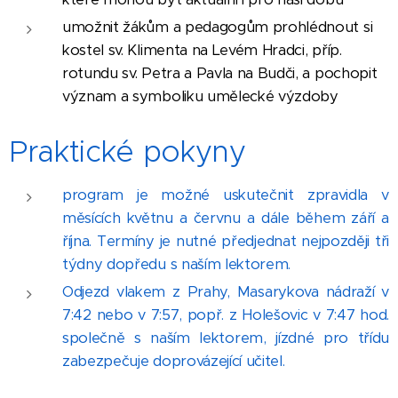
umožnit žákům a pedagogům prohlédnout si
kostel sv. Klimenta na Levém Hradci, příp.
rotundu sv. Petra a Pavla na Budči, a pochopit
význam a symboliku umělecké výzdoby
Praktické pokyny
program je možné uskutečnit zpravidla v
měsících květnu a červnu a dále během září a
října. Termíny je nutné předjednat nejpozději tři
týdny dopředu s naším lektorem.
Odjezd vlakem z Prahy, Masarykova nádraží v
7:42 nebo v 7:57, popř. z Holešovic v 7:47 hod.
společně s naším lektorem, jízdné pro třídu
zabezpečuje doprovázející učitel.