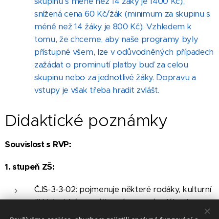
skupinu s méně než 14 žáky je 1400 Kč),
snížená cena 60 Kč/žák (minimum za skupinu s
méně než 14 žáky je 800 Kč). Vzhledem k
tomu, že chceme, aby naše programy byly
přístupné všem, lze v odůvodněných případech
zažádat o prominutí platby buď za celou
skupinu nebo za jednotlivé žáky. Dopravu a
vstupy je však třeba hradit
zvlášt.
Didaktické poznámky
Souvislost s RVP:
1. stupeň ZŠ:
ČJS-3-3-02: pojmenuje některé rodáky, kulturní
či historické památky, významné události
regionu, interpretuje některé pověsti nebo báje