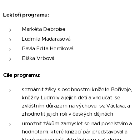
Lektoři programu:
Markéta Debroise
Ludmila Madarasová
Pavla Edita Herciková
Eliška Vrbová
Cíle programu:
seznámit žáky s osobnostmi knížete Bořivoje,
kněžny Ludmily a jejich dětí a vnoučat, se
zvláštním důrazem na výchovu sv. Václava, a
zhodnotit jejich roli v českých dějinách
umožnit žákům zamyslet se nad poselstvím a
hodnotami, které knížecí pár představoval a
které mohou být aktuální i pro naši dobu