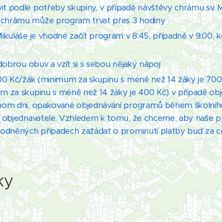
t podle potřeby skupiny, v případě návštěvy chrámu sv. M
 chrámu může program trvat přes 3 hodiny
ikuláše je vhodné začít program v 8:45, případně v 9:00, k
 dobrou obuv a vzít si s sebou nějaký nápoj
100 Kč/žák (minimum za skupinu s méně než 14 žáky je 700
m za skupinu s méně než 14 žáky je 400 Kč) v případě ob
dnom dni, opakované objednávání programů během školníh
ží objednavatele. Vzhledem k tomu, že chceme, aby naše 
vodněných případech zažádat o prominutí platby buď za c
ky