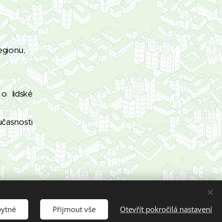
egionu,
o lidské
učasnosti
í při
bytné
Přijmout vše
Otevřít pokročilá nastavení