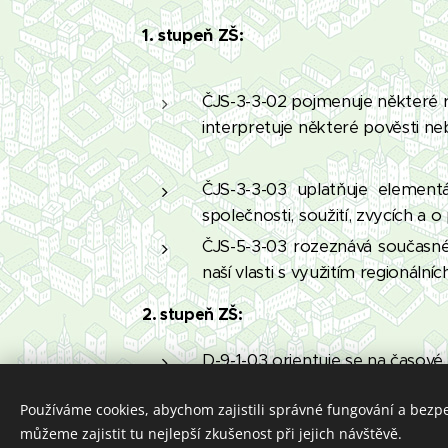
1. stupeň ZŠ:
ČJS-3-3-02 pojmenuje některé ro
interpretuje některé pověsti ne
ČJS-3-3-03 uplatňuje element
společnosti, soužití, zvycích a 
ČJS-5-3-03 rozeznává současné a
naší vlasti s využitím regionálníc
2. stupeň ZŠ:
D-9-1-03 orientuje se na časové 
chronologickém sledu
Používáme cookies, abychom zajistili správné fungování a bezp
VV-9-1-06: interpretuje umělecká
můžeme zajistit tu nejlepší zkušenost při jejich návštěvě.
tom ze svých znalostí historický