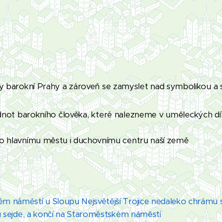
 barokní Prahy a zároveň se zamyslet nad symbolikou a
dnot barokního člověka, které nalezneme v uměleckých díl
ko hlavnímu městu i duchovnímu centru naší země
m náměstí u Sloupu Nejsvětější Trojice nedaleko chrámu s
ou sejde, a končí na Staroměstském náměstí