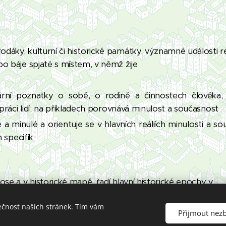
dáky, kulturní či historické památky, významné události r
bo báje spjaté s místem, v němž žije
ární poznatky o sobě, o rodině a činnostech člověka, 
o práci lidí; na příkladech porovnává minulost a současnost
 minulé a orientuje se v hlavních reáliích minulosti a so
h specifik
ose a v historické mapě, řadí hlavní historické epochy v
ečnost našich stránek. Tím vám
 vizuálně obrazná vyjádření současnosti i minulosti; vycház
Přijmout nez
ch souvislostí i z osobních zkušeností a prožitků