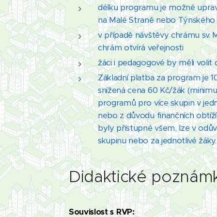
délku programu je možné upravi
na Malé Straně nebo Týnského
v případě návštěvy chrámu sv. M
chrám otvírá veřejnosti
žáci i pedagogové by měli volit
Základní platba za program je 
snížená cena 60 Kč/žák (minimu
programů pro více skupin v je
nebo z důvodu finančních obtí
byly přístupné všem, lze v odů
skupinu nebo za jednotlivé žáky.
Didaktické poznám
Souvislost s RVP: