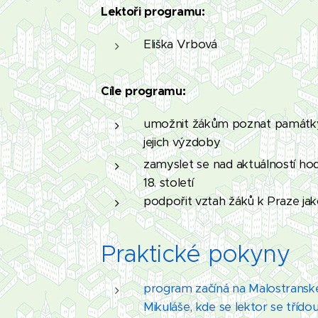
Lektoři programu:
Eliška Vrbová
Cíle programu:
umožnit žákům poznat památky
jejich výzdoby
zamyslet se nad aktuálností ho
18. století
podpořit vztah žáků k Praze ja
Praktické pokyny
program začíná na Malostranské
Mikuláše, kde se lektor se tříd