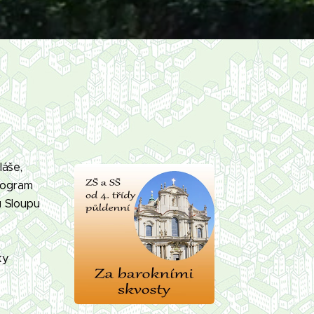
láše,
Program
u Sloupu
ky