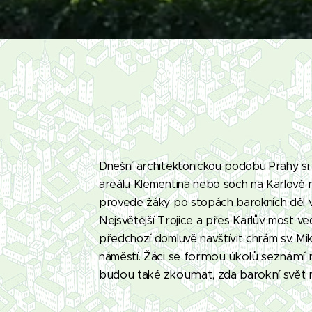
Dnešní architektonickou podobu Prahy si
areálu Klementina nebo soch na Karlově mo
provede žáky po stopách barokních děl v
Nejsvětější Trojice a přes Karlův most 
předchozí domluvě navštívit chrám sv. M
Žáci se formou úkolů seznámí 
náměstí.
budou také zkoumat, zda barokní svět m