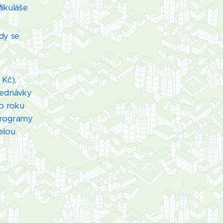
ikuláše
dy se
 Kč),
jednávky
o roku
programy
elou