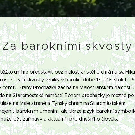
Za barokními skvosty
 těžko umíme představit bez malostranského chrámu sv. Miku
stě. Tyto skvosty vznikly v barokní době 17. a 18. století. 
 centru Prahy. Procházka začíná na Malostranském náměstí 
vede na Staroměstské náměstí. Během procházky je možné po
ikuláše na Malé straně a Týnský chrám na Staroměstském
nejen s barokním uměním, ale skrze jazyk barokní symboli
ůže být zajímavý a aktuální i pro dnešního člověka.