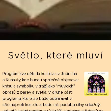
Světlo, které mluví
Program zve děti do kostela sv. Jindřicha
a Kunhuty, kde budou společně objevovat
krásu a symboliku vitráží jako "mluvících"
obrazů z barev a světla. V druhé části
programu, která se bude odehrávat v
sále naproti kostelu a bude mít podobu dílny, si každý
vytvoří vlastní papírovou "vitráž" a odnese si ji domů na