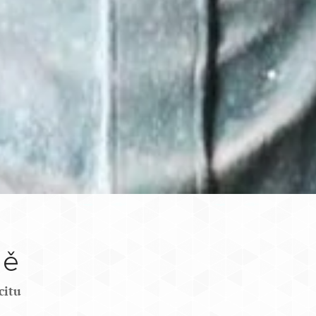
mě
citu