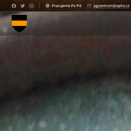
Pracujeme Po-Pá
pgcentrum@apha.cz