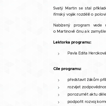
Svatý Martin se stal příkla
římský voják rozdělil o polo
Nabízený program vede ú
o Martinově činu a k zamyšl
Lektorka programu:
Pavla Edita Hercikov
Cíle programu:
představit žákům pří
rozvíjet zodpovědnost
porozumět aktu dělení
podpořit rozvoj komun