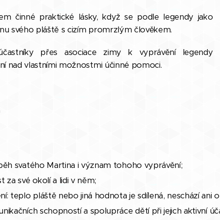
dem činné praktické lásky, když se podle legendy jako
vinu svého pláště s cizím promrzlým člověkem.
častníky přes asociace zimy k vyprávění legendy
ení nad vlastními možnostmi účinné pomoci.
á
běh svatého Martina i význam tohoho vyprávění;
 za své okolí a lidi v něm;
: teplo pláště nebo jiná hodnota je sdílená, neschází ani 
ikačních schopností a spolupráce dětí při jejich aktivní ú