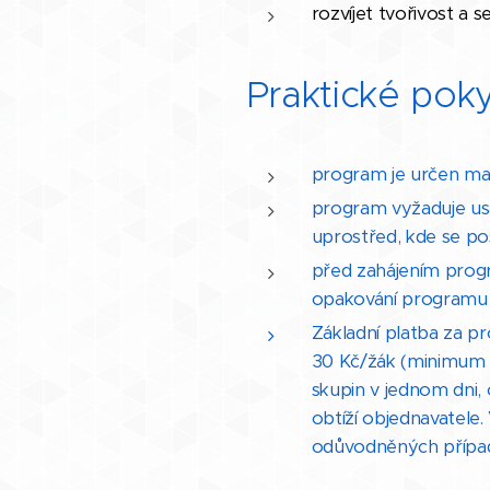
rozvíjet tvořivost a se
Praktické pok
program je určen max
program vyžaduje usa
uprostřed, kde se po
před zahájením progr
opakování programu p
Základní platba za p
30 Kč/žák (minimum 
skupin v jednom dni
obtíží objednavatele
odůvodněných případe