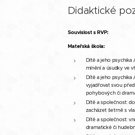
Didaktické p
Souvislost s RVP:
Mateřská škola:
Dítě a jeho psychika
mínění a úsudky ve v
Dítě a jeho psychika
vyjadřovat svou předs
pohybových či dramat
Dítě a společnost: 
zacházet šetrně s vla
Dítě a společnost: v
dramatické či hudební 