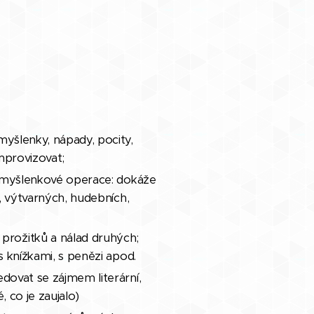
myšlenky, nápady, pocity,
mprovizovat;
e, myšlenkové operace: dokáže
h, výtvarných, hudebních,
rožitků a nálad druhých;
s knížkami, s penězi apod.
dovat se zájmem literární,
, co je zaujalo)