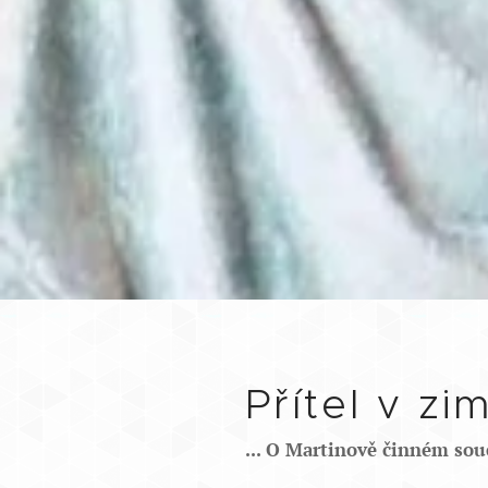
Přítel v zi
... O Martinově činném sou