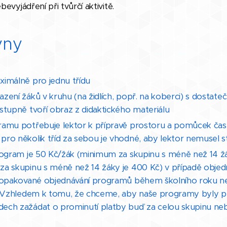
bevyjádření při tvůrčí aktivitě.
yny
imálně pro jednu třídu
zení žáků v kruhu (na židlích, popř. na koberci) s dost
stupně tvoří obraz z didaktického materiálu
amu potřebuje lektor k přípravě prostoru a pomůcek čas 
ro několik tříd za sebou je vhodné, aby lektor nemusel s
rogram je 50 Kč/žák (minimum za skupinu s méně než 14 žá
za skupinu s méně než 14 žáky je 400 Kč) v případě obje
, opakované objednávání programů během školního roku n
. Vzhledem k tomu, že chceme, aby naše programy byly př
ch zažádat o prominutí platby buď za celou skupinu nebo