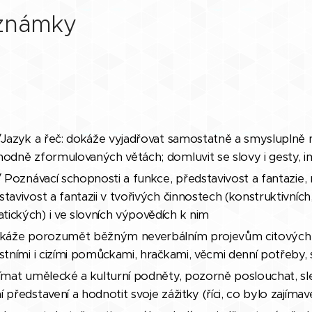
oznámky
 /Jazyk a řeč: dokáže vyjadřovat samostatně a smysluplně 
hodně zformulovaných větách; domluvit se slovy i gesty, i
 / Poznávací schopnosti a funkce, představivost a fantazi
tavivost a fantazii v tvořivých činnostech (konstruktivníc
ických) i ve slovních výpovědích k nim
dokáže porozumět běžným neverbálním projevům citových p
stními i cizími pomůckami, hračkami, věcmi denní potřeby, 
nímat umělecké a kulturní podněty, pozorně poslouchat, sle
představení a hodnotit svoje zážitky (říci, co bylo zajímavé