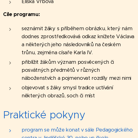
Eliška Vrbová
Cíle programu:
seznámit žáky s příběhem obrázku, který nám
dodnes zprostředkovává odkaz knížete Václava
a některých jeho následovníků na českém
trůnu, zejména císaře Karla IV.
přiblížit žákům význam posvěcených či
posvátných předmětů v různých
náboženstvích a pojmenovat rozdíly mezi nimi
objevovat s žáky smysl tradice uctívání
některých obrazů, soch či míst
Praktické pokyny
program se může konat v sále Pedagogického
centra v Jindřišské 30, nebo ve škole