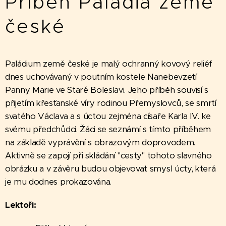
Příběh Paládia země
české
Paládium země české je malý ochranný kovový reliéf
dnes uchovávaný v poutním kostele Nanebevzetí
Panny Marie ve Staré Boleslavi. Jeho příběh souvisí s
přijetím křesťanské víry rodinou Přemyslovců, se smrtí
svatého Václava a s úctou zejména císaře Karla IV. ke
svému předchůdci. Žáci se seznámí s tímto příběhem
na základě vyprávění s obrazovým doprovodem.
Aktivně se zapojí při skládání "cesty" tohoto slavného
obrázku a v závěru budou objevovat smysl úcty, která
je mu dodnes prokazována.
Lektoři: