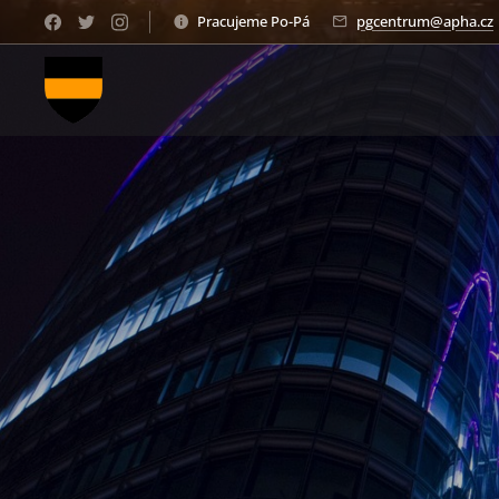
Pracujeme Po-Pá
pgcentrum@apha.cz