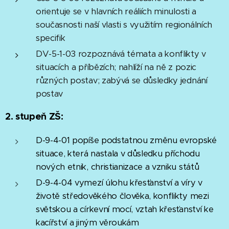
orientuje se v hlavních reáliích minulosti a
současnosti naší vlasti s využitím regionálních
specifik
DV-5-1-03 rozpoznává témata a konflikty v
situacích a příbězích; nahlíží na ně z pozic
různých postav; zabývá se důsledky jednání
postav
2. stupeň ZŠ:
D-9-4-01 popíše podstatnou změnu evropské
situace, která nastala v důsledku příchodu
nových etnik, christianizace a vzniku států
D-9-4-04 vymezí úlohu křesťanství a víry v
životě středověkého člověka, konflikty mezi
světskou a církevní mocí, vztah křesťanství ke
kacířství a jiným věroukám