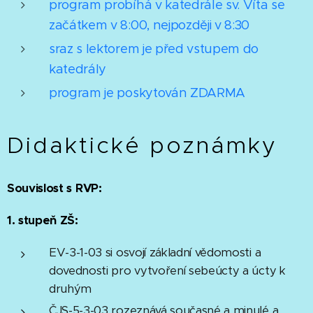
program probíhá v katedrále sv. Víta se
začátkem v 8:00, nejpozději v 8:30
sraz s lektorem je před vstupem do
katedrály
program je poskytován ZDARMA
Didaktické poznámky
Souvislost s RVP:
1. stupeň ZŠ:
EV-3-1-03 si osvojí základní vědomosti a
dovednosti pro vytvoření sebeúcty a úcty k
druhým
ČJS-5-3-03 rozeznává současné a minulé a