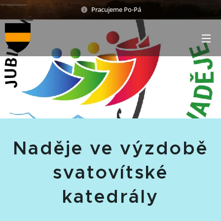
Pracujeme Po-Pá
Naděje ve výzdobě
svatovítské
katedrály