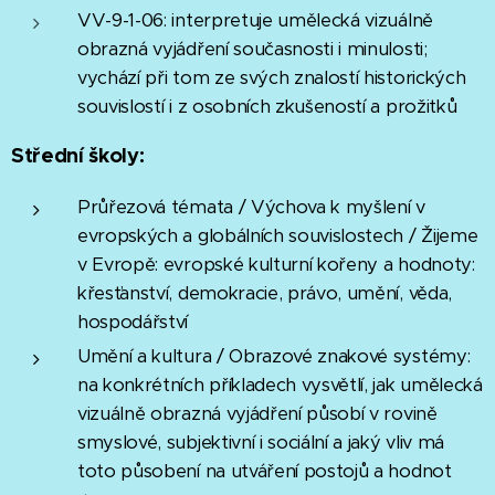
VV-9-1-06: interpretuje umělecká vizuálně
obrazná vyjádření současnosti i minulosti;
vychází při tom ze svých znalostí historických
souvislostí i z osobních zkušeností a prožitků
Střední školy:
Průřezová témata / Výchova k myšlení v
evropských a globálních souvislostech / Žijeme
v Evropě: evropské kulturní kořeny a hodnoty:
křesťanství, demokracie, právo, umění, věda,
hospodářství
Umění a kultura / Obrazové znakové systémy:
na konkrétních příkladech vysvětlí, jak umělecká
vizuálně obrazná vyjádření působí v rovině
smyslové, subjektivní i sociální a jaký vliv má
toto působení na utváření postojů a hodnot