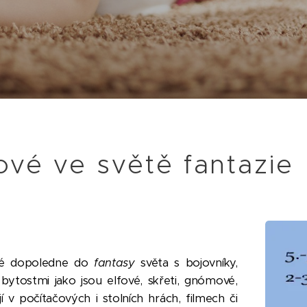
ové ve světě fantazie
né dopoledne do
fantasy
světa s bojovníky,
a bytostmi jako jsou elfové, skřeti, gnómové,
ají v počítačových i stolních hrách, filmech či