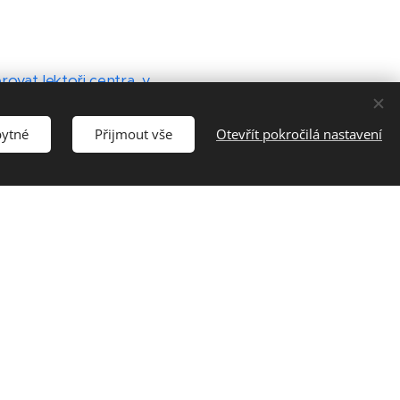
ovat lektoři centra, v
am je vhodný spíše pro méně
bytné
Přijmout vše
Otevřít pokročilá nastavení
t herní svět. Běžná herní
skóre