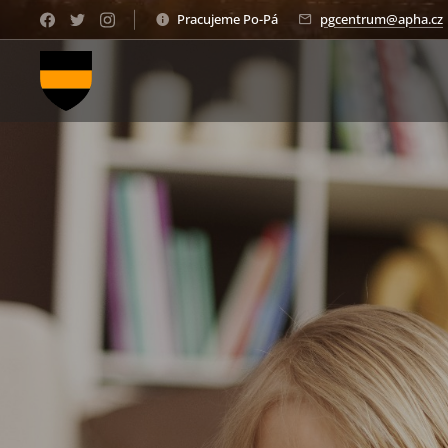
Pracujeme Po-Pá
pgcentrum@apha.cz