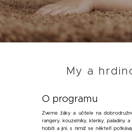
My a hrdin
O programu
Zveme žáky a učitele na dobrodruž
rangery, kouzelníky, kleriky, paladiny 
hobiti a jiní, s nimiž se někteří potkáv