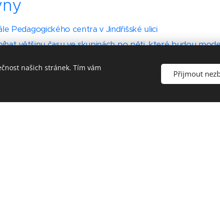
yny
le Pedagogického centra v Jindřišské ulici
bíhat většinu času ve skupinách po pěti, které budou moder
třídy nad 15 žáků požádáme o spolupráci pedagoga. Progr
ečnost našich stránek. Tím vám
Přijmout nez
vislá na počtu vybraných aktivit a zájmu žáků prozkoumáva
šenosti
oce 2022 pro základní školu nám. Curieových
skupina