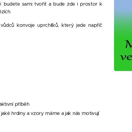
rý budete sami tvořit a bude zde i prostor k
zích.
vůdců konvoje uprchlíků, který jede napříč
ktivní příběh
 jaké hrdiny a vzory máme a jak nás motivují