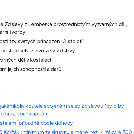
até Zdislavy z Lemberka prostřednictvím výtvarných děl,
ární tvorby
ostí tzv. svatých princezen 13. století
ost poselství života sv. Zdislavy
varných děl v kostelech
ím jejich schopností a darů
jakémkoliv kostele spojeném se sv. Zdislavou (bylo by
í obraz, socha apod.)
kostelem, případně podle dohody
50 Kč/žák (minimum za skupinu s méně než 14 žáky je 700