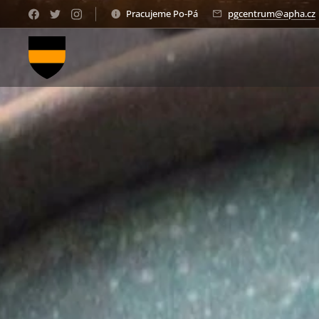
Pracujeme Po-Pá
pgcentrum@apha.cz