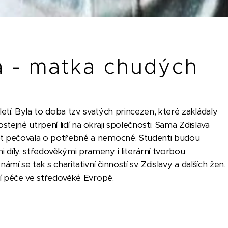
a - matka chudých
letí. Byla to doba tzv. svatých princezen, které zakládaly
ostejné utrpení lidí na okraji společnosti. Sama Zdislava
ť pečovala o potřebné a nemocné. Studenti budou
díly, středověkými prameny i literární tvorbou
í se tak s charitativní činností sv. Zdislavy a dalších žen,
ní péče ve středověké Evropě.