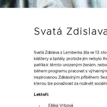
Svatá Zdislav
Svatá Zdislava z Lemberka žila ve 13. sto
kláštery a špitály, protože jim nebylo lh
patřila k těmto urozeným ženám, nebo
během programu pracovat s výtvarnými 
inspirovanou Zdislaviným příběhem. Seznám
kterou lze považovat za rozkvět sociál
Lektoři:
Eliška Vrbová