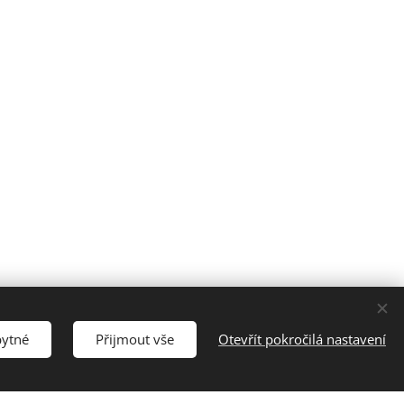
bytné
Přijmout vše
Otevřít pokročilá nastavení