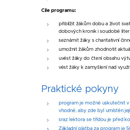
Cíle programu:
přiblížit žákům dobu a život sv
dobových kronik i soudobé liter
seznámit žáky s charitativní činn
umožnit žákům zhodnotit aktuáln
uvést žáky do čtení obsahu výt
vést žáky k zamyšlení nad využit
Praktické pokyny
program je možné uskutečnit v 
vhodné, aby zde byl umístěn jej
sraz lektora se třídou je před 
Základní platba za program je 