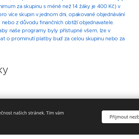
inimum za skupinu s méně než 14 žáky je 400 Kč) v
o více skupin v jednom dni, opakované objednávání
ebo z důvodu finančních obtíží objednavatele.
by naše programy byly přístupné všem, lze v
t o prominutí platby buď za celou skupinu nebo za
ky
a)
:
ečnost našich stránek. Tím vám
Přijmout nez
es christianizace a její vliv na konstituování raně
světlí podstatu vztahu mezi světskou a církevní mocí v
okruhu i projevy vlivu náboženství a církve ve středověké