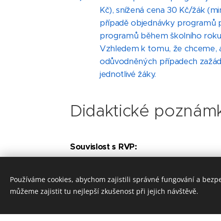
Kč), snížená cena 30 Kč/žák (m
případě objednávky programů pr
programů během školního roku n
Vzhledem k tomu, že chceme, a
odůvodněných případech zažáda
jednotlivé žáky.
Didaktické poznám
Souvislost s RVP:
Střední školy (podle RVP pro gymnázi
Používáme cookies, abychom zajistili správné fungování a bezp
můžeme zajistit tu nejlepší zkušenost při jejich návštěvě.
Dějepis / Středověk: objasní proc
středověkých států v Evropě; vy
západním i východním kulturním 