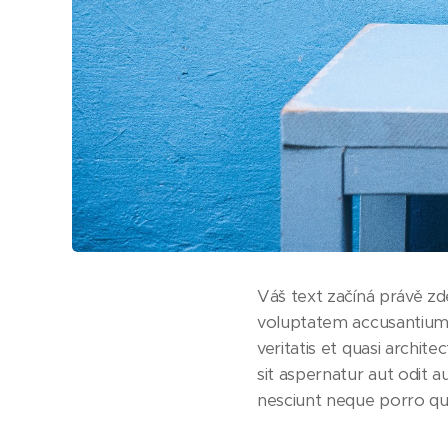
Váš text začíná právě zde
voluptatem accusantium 
veritatis et quasi archi
sit aspernatur aut odit 
nesciunt neque porro qu