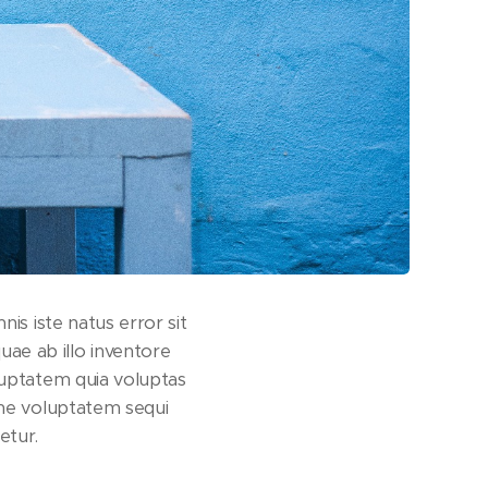
is iste natus error sit
e ab illo inventore
luptatem quia voluptas
one voluptatem sequi
etur.