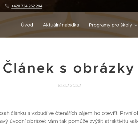
+420 734 262 294
Úvod
Aktuální nabídka
Programy pro školy
Článek s obrázky
10.03.2023
sah článku a vzbudí ve čtenářích zájem ho otevřít. První 
ímavý úvodní obrázek vám tak pomůže zvýšit atraktivitu vaš