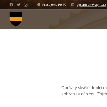
Pracujeme Po-Pá
pgcentrum@apha.cz
Obrázky skvěle doplní ob
zobrazí i v náhledu. Zaj