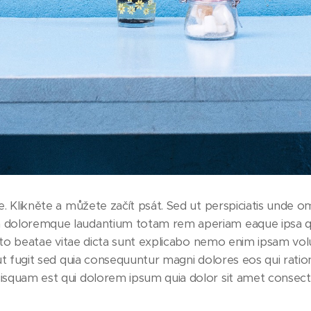
. Klikněte a můžete začít psát. Sed ut perspiciatis unde omn
doloremque laudantium totam rem aperiam eaque ipsa qua
tecto beatae vitae dicta sunt explicabo nemo enim ipsam vo
aut fugit sed quia consequuntur magni dolores eos qui rati
isquam est qui dolorem ipsum quia dolor sit amet consect