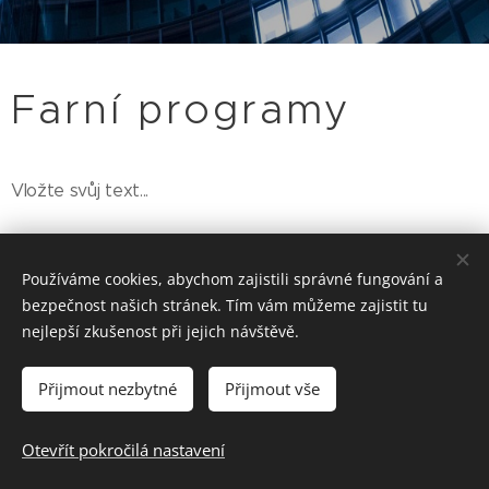
Farní programy
Vložte svůj text...
Používáme cookies, abychom zajistili správné fungování a
bezpečnost našich stránek. Tím vám můžeme zajistit tu
nejlepší zkušenost při jejich návštěvě.
Přijmout nezbytné
Přijmout vše
© 2018—2024 Pedagogické centrum Arcibiskupství
pražského, Jindřišská 30, Praha, 110 00
Otevřít pokročilá nastavení
Cookies