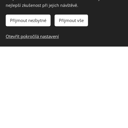
druhých, pozitivně hodnotí druhé v běžných
nejlepší zkušenost při jejich návštěvě.
podmínkách
V oblasti Osobnostní a sociální
Přijmout nezbytné
Přijmout vše
výchovy:
inspirovat žáky k aktivnímu postoji k
sebepoznávání a seberozvíjení v oblasti
Otevřít pokročilá nastavení
mezilidských vztahů; tj. k přijetí zodpovědnosti
za kvalitu vztahů, v nichž žijí, a k poznání
možností, jak ke zvýšení jejich kvality aktivně
přispět
Použité metody:
hra, diskuze
práce s textem
Výstupy a zkušenosti