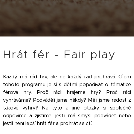
Hrát fér - Fair play
Každý má rád hry, ale ne každý rád prohrává. Cílem
tohoto programu je si s dětmi popodívat o tématice
férové hry. Proč rádi hrajeme hry? Proč rádi
vyhráváme? Podváděli jsme někdy? Měli jsme radost z
takové výhry? Na tyto a jiné otázky si společně
odpovíme a zjistíme, jestli má smysl podvádět nebo
jestli není lepší hrát fér a prohrát se ctí.