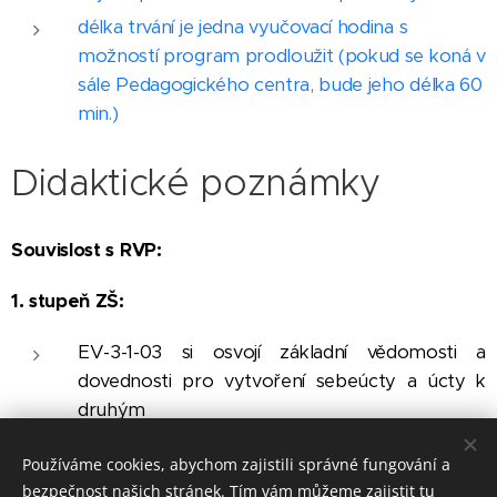
délka trvání je jedna vyučovací hodina s
možností program prodloužit (pokud se koná v
sále Pedagogického centra, bude jeho délka 60
min.)
Didaktické poznámky
Souvislost s RVP:
1. stupeň ZŠ:
EV-3-1-03 si osvojí základní vědomosti a
dovednosti pro vytvoření sebeúcty a úcty k
druhým
EV-5-1-03: dokáže se těšit z radosti a úspěchu
Používáme cookies, abychom zajistili správné fungování a
jiných, vyjadřuje účast na radosti a bolesti
bezpečnost našich stránek. Tím vám můžeme zajistit tu