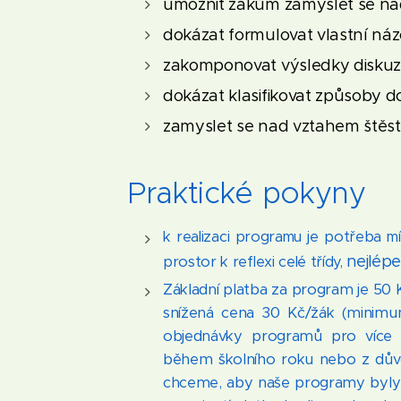
umožnit žákům zamyslet se nad
dokázat formulovat vlastní náz
zakomponovat výsledky diskuze
dokázat klasifikovat způsoby d
zamyslet se nad vztahem štěstí 
Praktické pokyny
k realizaci programu je potřeba mí
nejlép
prostor k reflexi celé třídy,
Základní platba za program je 50 
snížená cena 30 Kč/žák (minimu
objednávky programů pro více 
během školního roku nebo z důvo
chceme, aby naše programy byly 