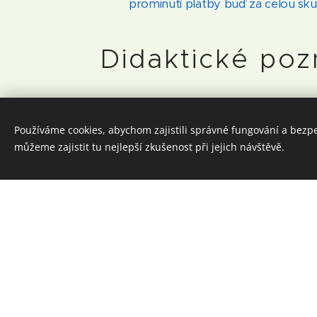
prominutí platby buď za celou skup
Didaktické po
Souvislost s RVP:
Používáme cookies, abychom zajistili správné fungování a bezp
2. stupeň ZŠ:
můžeme zajistit tu nejlepší zkušenost při jejich návštěvě.
ČJL-9-1-07 zapojuje se d
dialogu
DV-9-1-04 prozkoumává 
téma a konflikt; uvědomuj
EV-9-1-02: respektuje vel
a vytváří si zdravé seb