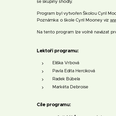
se skupiny shodly.
Program byl vytvořen Školou Cyril Moon
Poznámka: o škole Cyril Mooney viz
ww
Na tento program lze volně navázat p
Lektoři programu:
Eliška Vrbová
Pavla Edita Herciková
Radek Búbela
Markéta Debroise
Cíle programu: