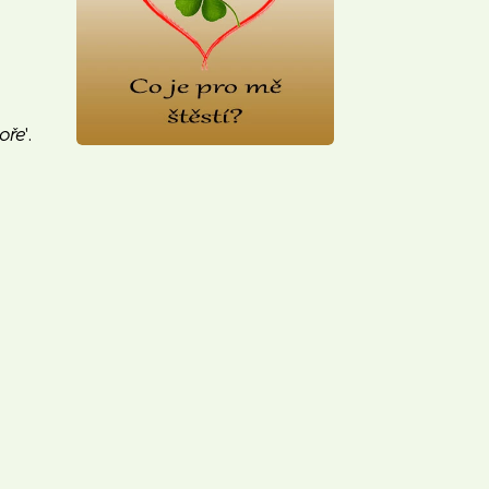
oře
'.