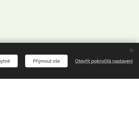
bytné
Přijmout vše
Otevřít pokročilá nastavení
el
titu