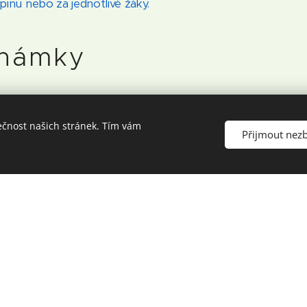
inu nebo za jednotlivé žáky.
známky
ečnost našich stránek. Tím vám
Přijmout nez
o diskuse, řídí ji a využívá zásad komunikace a pravid
témata z více úhlů pohledu a pojmenovává hlavní
e si analogie mezi fiktivní situací a realitou
ikost lidské osoby, objevuje vlastní jedinečnost a iden
evědomí