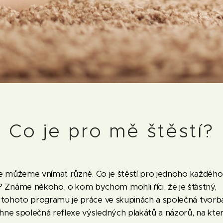
Co je pro mě štěstí?
ale můžeme vnímat různě. Co je štěstí pro jednoho každého
Známe někoho, o kom bychom mohli říci, že je šťastný,
m tohoto programu je práce ve skupinách a společná tvorb
ěhne společná reflexe výsledných plakátů a názorů, na kte