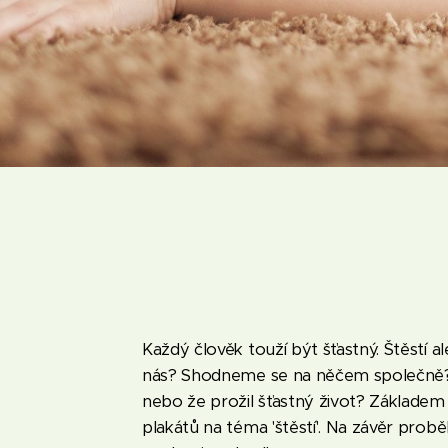
Každý člověk touží být šťastný. Štěstí 
nás? Shodneme se na něčem společně? 
nebo že prožil šťastný život? Základe
plakátů na téma 'štěstí'. Na závěr prob