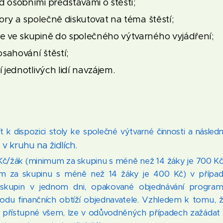
 osobními představami o štěstí;
ory a společně diskutovat na téma štěstí;
 ve skupině do společného výtvarného vyjádření;
osahování štěstí;
jednotlivých lidí navzájem.
t k dispozici stoly ke společné výtvarné činnosti a násled
e v kruhu
na židlích.
Kč/žák (minimum za skupinu s méně než 14 žáky je 700 Kč
m za skupinu s méně než 14 žáky je 400 Kč) v přípa
skupin v jednom dni, opakované objednávání progra
du finančních obtíží objednavatele. Vzhledem k tomu, 
přístupné všem, lze v odůvodněných případech zažádat