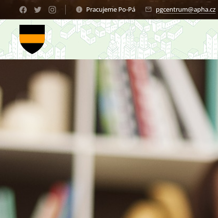
Pracujeme Po-Pá
pgcentrum@apha.cz