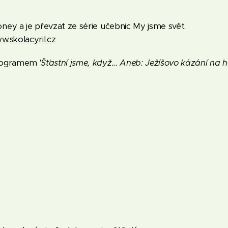
ey a je převzat ze série učebnic My jsme svět.
w.skolacyril.cz
rogramem '
Šťastní jsme, když... Aneb: Ježíšovo kázání na h