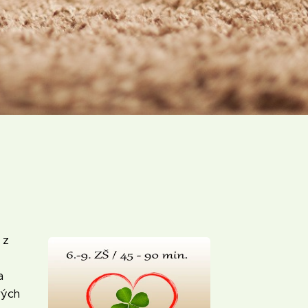
 z
a
rých