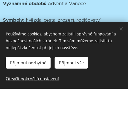
Významné období:
Advent a Vánoce
Symboly:
hvězda, cesta, zrození, rodičovství,
obdarování, dárci a dary
Používáme cookies, abychom zajistili správné fungování a
bezpečnost našich stránek. Tím vám můžeme zajistit tu
Tradice:
oslavy nově narozeného života / dítěte,
nejlepší zkušenost při jejich návštěvě.
křesťanské slavení Vánoc
Přijmout nezbytné
Přijmout vše
Otevřít pokročilá nastavení
Souvislost s RVP:
2. stupeň ZŠ:
D-9-3-03 demonstruje na konkrétních
příkladech přínos antické kultury a uvede
osobnosti antiky důležité pro evropskou