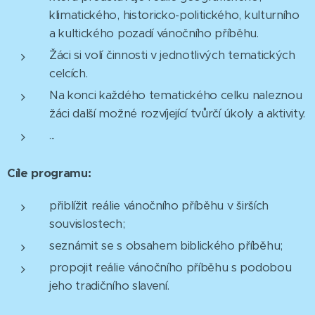
klimatického, historicko-politického, kulturního
a kultického pozadí vánočního příběhu.
Žáci si volí činnosti v jednotlivých tematických
celcích.
Na konci každého tematického celku naleznou
žáci další možné rozvíjející tvůrčí úkoly a aktivity.
...
Cíle programu:
přiblížit reálie vánočního příběhu v širších
souvislostech;
seznámit se s obsahem biblického příběhu;
propojit reálie vánočního příběhu s podobou
jeho tradičního slavení.