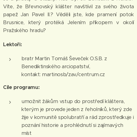
Víte, že Břevnovský klášter navštívil za svého života
papež Jan Pavel II.? Věděli jste, kde pramení potok
Brusnice, který protéká Jelením příkopem v okolí
Pražského hradu?
Lektoři:
bratr Martin Tomáš Ševeček O.S.B. z
Benediktinského arciopatství,
kontakt: martinosb/zav./centrum.cz
Cíle programu:
umožnit žákům vstup do prostředí kláštera,
kterým je provede jeden z řeholníků, který zde
žije v komunitě spolubratří a rád zprostředkuje i
poznání historie a prohlédnutí si zajímavých
míst