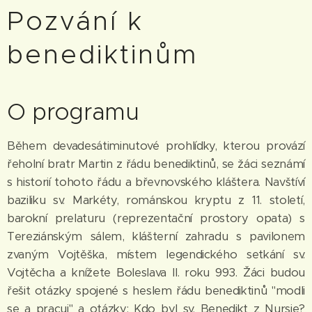
Pozvání k
benediktinům
O programu
Během devadesátiminutové prohlídky, kterou provází
řeholní bratr Martin z řádu benediktinů, se žáci seznámí
s historií tohoto řádu a břevnovského kláštera. Navštíví
baziliku sv. Markéty, románskou kryptu z 11. století,
barokní prelaturu (reprezentační prostory opata) s
Tereziánským sálem, klášterní zahradu s pavilonem
zvaným Vojtěška, místem legendického setkání sv.
Vojtěcha a knížete Boleslava II. roku 993. Žáci budou
řešit otázky spojené s heslem řádu benediktinů "modli
se a pracuj" a otázky: Kdo byl sv. Benedikt z Nursie?